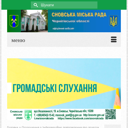
Search
for:
меню
Головна
»
Оголошення
»
Інформаційне повідомлення про початок