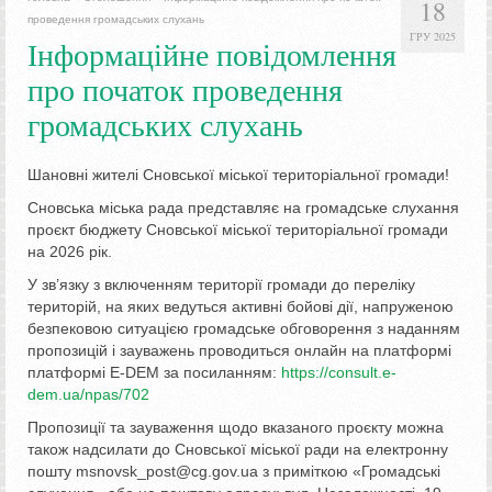
18
проведення громадських слухань
ГРУ 2025
Інформаційне повідомлення
про початок проведення
громадських слухань
Шановні жителі Сновської міської територіальної громади!
Сновська міська рада представляє на громадське слухання
проєкт бюджету Сновської міської територіальної громади
на 2026 рік.
У зв’язку з включенням території громади до переліку
територій, на яких ведуться активні бойові дії, напруженою
безпековою ситуацією громадське обговорення з наданням
пропозицій і зауважень проводиться онлайн на платформі
платформі E-DEM за посиланням:
https://consult.e-
dem.ua/npas/702
Пропозиції та зауваження щодо вказаного проєкту можна
також надсилати до Сновської міської ради на електронну
пошту msnovsk_post@cg.gov.ua з приміткою «Громадські