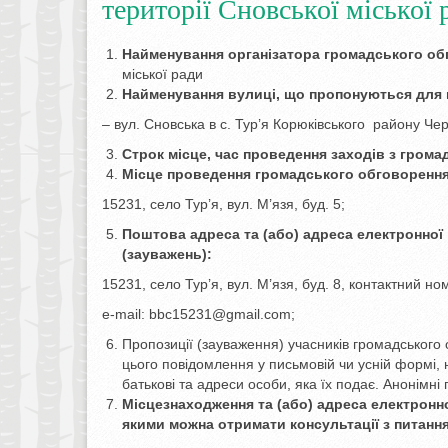
території Сновської міської 
Найменування організатора громадського об
міської ради
Найменування вулиці, що пропонуються для
– вул. Сновська в с. Тур’я Корюківського району Чер
Строк місце, час проведення заходів з гром
Місце проведення громадського обговорення
15231, село Тур’я, вул. М’язя, буд. 5;
Поштова адреса та (або) адреса електронної
(зауважень):
15231, село Тур’я, вул. М’язя, буд. 8, контактний 
е-mail: bbc15231@gmail.com;
Пропозиції (зауваження) учасників громадського
цього повідомлення у письмовій чи усній формі,
батькові та адреси особи, яка їх подає. Анонімні
Місцезнаходження та (або) адреса електронн
якими можна отримати консультації з питанн