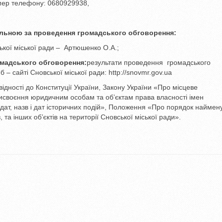
номер телефону: 0680929938,
дальною за проведення громадського обговорення:
ької міської ради – Артюшенко О.А.;
омадського обговорення:
результати проведення громадського
– сайті Сновської міської ради: http://snovmr.gov.ua
дності до Конституції України, Закону України «Про місцеве
рисвоєння юридичним особам та об’єктам права власності імен
х дат, назв і дат історичних подій», Положення «Про порядок найме
та інших об’єктів на території Сновської міської ради».