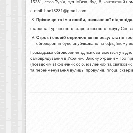
15231, село Тур’я, вул. М’язя, буд. 8, контактний 
е-mail: bbc15231@gmail.com;
Прізвище та ім’я особи, визначеної відпові
староста Тур’янського старостинського округу Сновс
Строк і спосіб оприлюднення результатів гр
обговорення буде опубліковано на офіційному веб 
Громадське обговорення здійснюватиметься у відпові
самоврядування в Україні», Закону України «Про п
(псевдонімів) фізичних осіб, ювілейних та святкови
та перейменування вулиць, провулків, площ, скверів, 