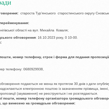
ради
говорення:
староста Тур’янського старостинського округу Сновськ
 перейменування:
нігівської області на вул. Михайла Коваля;
адського обговорення
: 16.10.2023 року, 0 10-00.
:
 пошти, номер телефону, строк і форма для подання пропозиці
номер телефону: 0680929938,
 обговорення подаються не менш як протягом 30 днів з дати опублі
 надсилаються електронною поштою із зазначенням прізвища, імені,
 пропозиції (зауваження) не реєструються і не розглядаються.
ої пошти, номер телефону організатора громадського обговоре
я, що винесено на громадське обговорення: