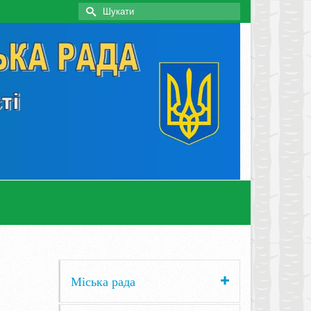
Search
for:
Міська рада