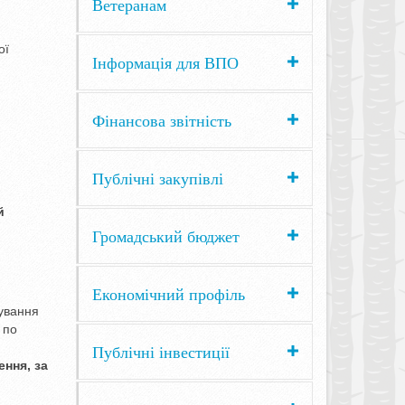
Ветеранам
ої
Інформація для ВПО
Фінансова звітність
Публічні закупівлі
й
Громадський бюджет
Економічний профіль
кування
 по
Публічні інвестиції
ння, за