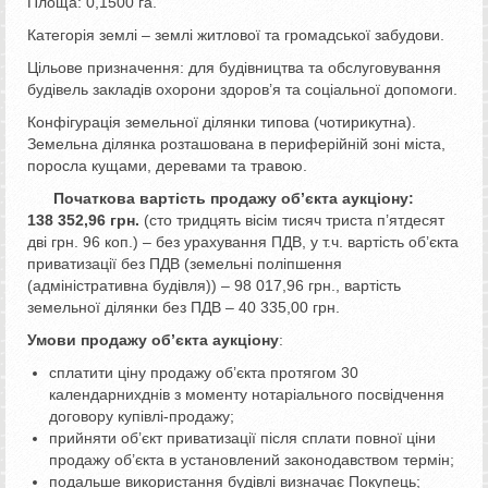
Площа: 0,1500 га.
Категорія землі – землі житлової та громадської забудови.
Цільове призначення: для будівництва та обслуговування
будівель закладів охорони здоров’я та соціальної допомоги.
Конфігурація земельної ділянки типова (чотирикутна).
Земельна ділянка розташована в периферійній зоні міста,
поросла кущами, деревами та травою.
Початкова вартість продажу об’єкта аукціону:
138 352,96 грн.
(сто тридцять вісім тисяч триста п’ятдесят
дві грн. 96 коп.) – без урахування ПДВ, у т.ч. вартість об’єкта
приватизації без ПДВ (земельні поліпшення
(адміністративна будівля)) – 98 017,96 грн., вартість
земельної ділянки без ПДВ – 40 335,00 грн.
Умови продажу об’єкта аукціону
:
сплатити ціну продажу об’єкта протягом 30
календарнихднів з моменту нотаріального посвідчення
договору купівлі-продажу;
прийняти об’єкт приватизації після сплати повної ціни
продажу об’єкта в установлений законодавством термін;
подальше використання будівлі визначає Покупець;