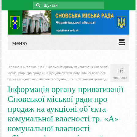
Search
for:
меню
Головна
»
Оголошення
»
Інформація органу приватизації Сновської
16
міської ради про продаж на аукціоні об’єкта комунальної власності
ЛЮТ 2018
гр. «А» комунальної власності об’єднаної територіальної громади
Інформація органу приватизації
Сновської міської ради про
продаж на аукціоні об’єкта
комунальної власності гр. «А»
комунальної власності