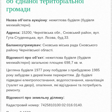
об’єднаної територіальної
громади
Назва об’єкта аукціону
: нежитлова будівля (будівля
мехмайстерні).
Адреса:
15200, Чернігівська обл., Сновський район, вул.
Гута-Студенецька, вул. Лісова, буд.33.
Балансоутримувач:
Сновська міська рада Сновського
району Чернігівської області.
Відомості про об’єкт:
нежитлова будівля (будівля
мехмайстерні) загальною площею 698,7 кв. м.
Цегляна будівля 1977 року побудови з прибудовою 1985
року забудови з дерев’яним перекриттям. До будівлі
підведені електропостачання, водопостачання, каналізація
(туалет на дворі), опалення, які від’єднанні та потребують
ремонту.
Відомості про земельну ділянку:
Кадастровий номер: 7425810100:02:016:0140.