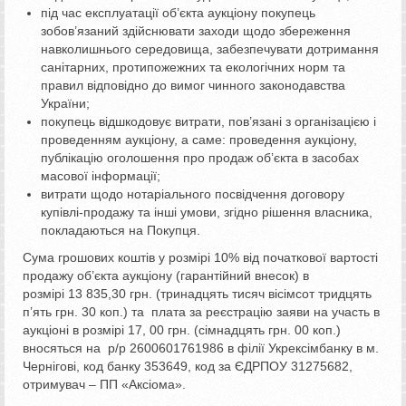
під час експлуатації об’єкта аукціону покупець
зобов’язаний здійснювати заходи щодо збереження
навколишнього середовища, забезпечувати дотримання
санітарних, протипожежних та екологічних норм та
правил відповідно до вимог чинного законодавства
України;
покупець відшкодовує витрати, пов’язані з організацією і
проведенням аукціону, а саме: проведення аукціону,
публікацію оголошення про продаж об’єкта в засобах
масової інформації;
витрати щодо нотаріального посвідчення договору
купівлі-продажу та інші умови, згідно рішення власника,
покладаються на Покупця.
Сума грошових коштів у розмірі 10% від початкової вартості
продажу об’єкта аукціону (гарантійний внесок) в
розмірі 13 835,30 грн. (тринадцять тисяч вісімсот тридцять
п’ять грн. 30 коп.) та плата за реєстрацію заяви на участь в
аукціоні в розмірі 17, 00 грн. (сімнадцять грн. 00 коп.)
вносяться на р/р 2600601761986 в філії Укрексімбанку в м.
Чернігові, код банку 353649, код за ЄДРПОУ 31275682,
отримувач – ПП «Аксіома».