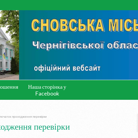
лошення
Наша сторінка у
Facebook
початок проходження перевірки
ходження перевірки