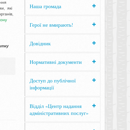
ання
Наша громада
и, які
рганів,
кону
Герої не вмирають!
Довідник
атку
Нормативні документи
Доступ до публічної
інформації
Відділ «Центр надання
адміністративних послуг»