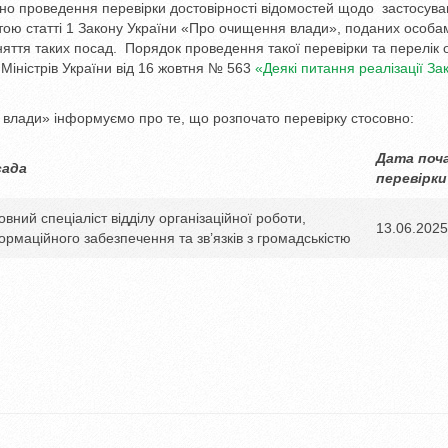
о проведення перевірки достовірності відомостей щодо застосув
тою статті 1 Закону України «Про очищення влади», поданих особам
яття таких посад. Порядок проведення такої перевірки та перелік о
Міністрів України від 16 жовтня № 563
«Деякі питання реалізації За
влади» інформуємо про те, що розпочато перевірку стосовно:
Дата поч
сада
перевірки
овний спеціаліст відділу організаційної роботи,
13.06.2025
ормаційного забезпечення та зв’язків з громадськістю