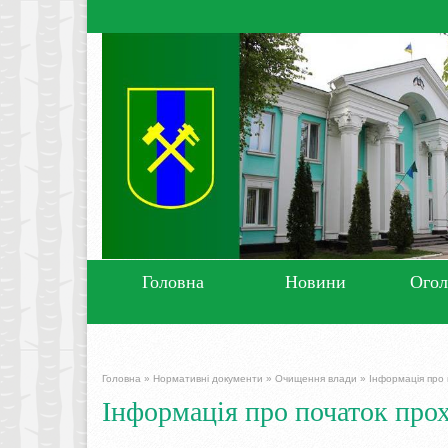
Головна
Новини
Ого
Головна
»
Нормативні документи
»
Очищення влади
»
Інформація про 
Інформація про початок про