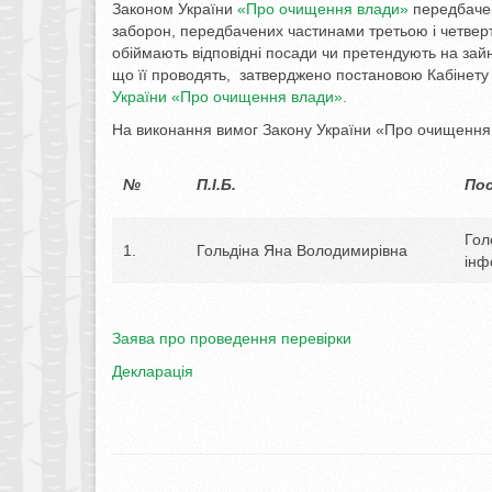
Законом України
«Про очищення влади»
передбачен
заборон, передбачених частинами третьою і четвер
обіймають відповідні посади чи претендують на зайн
що її проводять, затверджено постановою Кабінету 
України «Про очищення влади».
На виконання вимог Закону України «Про очищення 
№
П.І.Б.
По
Гол
1.
Гольдіна Яна Володимирівна
інф
Заява про проведення перевірки
Декларація