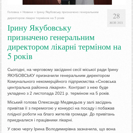
Головна
»
Новини
»
Ірину Якубовську призначено генеральним
28
директором лікарні терміном на 5 років
ЖОВ 2021
Ірину Якубовську
призначено генеральним
директором лікарні терміном на
5 років
Сьогодні, на черговому засіданні сесії міської ради Ірину
ЯКУБОВСЬКУ призначили генеральним директором
Комунального некомерційного підприємства «Сновська
центральна районна лікарня». Контракт з нею буде
укладено з 2 листопада 2021 р. терміном на 5 років.
Міський голова Олександр Медведьов у залі засідань
привітав її з перемогою у конкурсі на посаду і побажав
плідної роботи на благо жителів громади. До привітань
приєдналися і працівники лікарні.
У свою чергу Ірина Володимирівна зазначила, що вона