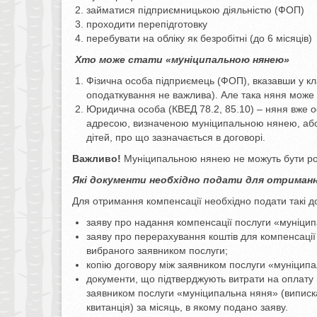
займатися підприємницькою діяльністю (ФОП)
проходити перепідготовку
перебувати на обліку як безробітні (до 6 місяців)
Хто може стати «муніципальною нянею»
Фізична особа підприємець (ФОП), вказавши у кла
оподаткування не важлива). Але така няня може
Юридична особа (КВЕД 78.2, 85.10) – няня вже о
адресою, визначеною муніципальною нянею, або 
дітей, про що зазначається в договорі.
Важливо!
Муніципальною нянею не можуть бути ро
Які документи необхідно подати для отриманн
Для отримання компенсації необхідно подати такі д
заяву про надання компенсації послуги «муніци
заяву про перерахування коштів для компенсації 
вибраного заявником послуги;
копію договору між заявником послуги «муніцип
документи, що підтверджують витрати на оплату 
заявником послуги «муніципальна няня» (виписка 
квитанція) за місяць, в якому подано заяву.