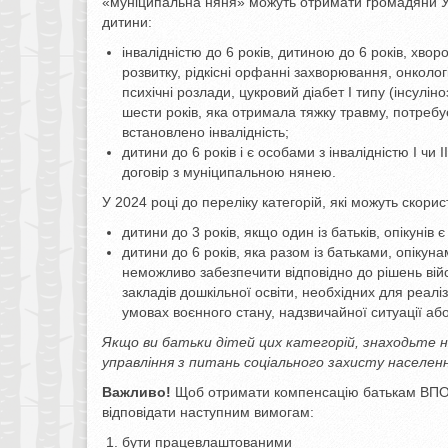
«муніципальна няня» можуть отримати громадяни Укр
дитини:
інвалідністю до 6 років, дитиною до 6 років, хво
розвитку, рідкісні орфанні захворювання, онколо
психічні розлади, цукровий діабет I типу (інсулі
шести років, яка отримала тяжку травму, потребу
встановлено інвалідність;
дитини до 6 років і є особами з інвалідністю I чи
договір з муніципальною нянею.
У 2024 році до переліку категорій, які можуть скор
дитини до 3 років, якщо один із батьків, опікуні
дитини до 6 років, яка разом із батьками, опікун
неможливо забезпечити відповідно до рішень вій
закладів дошкільної освіти, необхідних для реал
умовах воєнного стану, надзвичайної ситуації аб
Якщо ви батьки дітей цих категорій, знаходьте
управління з питань соціального захисту населенн
Важливо!
Щоб отримати компенсацію батькам ВПО ч
відповідати наступним вимогам:
бути працевлаштованими