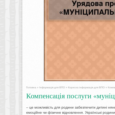
Головна
»
Інформація для ВПО
»
Корисна інформація для ВПО
»
Компе
Компенсація послуги «муніц
– це можливість для родини забезпечити дитині нян
емоційне чи фізичне відновлення. Українські родин