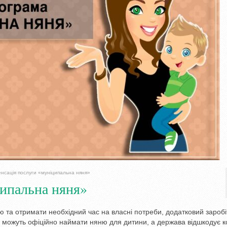
нсація послуги «муніципальна няня»
ипальна няня»
ю та отримати необхідний час на власні потреби, додатковий заробі
и можуть офіційно наймати няню для дитини, а держава відшкодує 