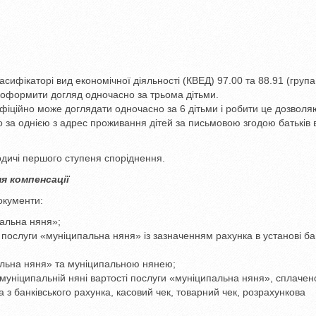
сифікаторі вид економічної діяльності (КВЕД) 97.00 та 88.91 (група
 оформити догляд одночасно за трьома дітьми.
фіційно може доглядати одночасно за 6 дітьми і робити це дозволя
за однією з адрес проживання дітей за письмовою згодою батьків в
дичі першого ступеня споріднення.
я компенсації
окументи:
пальна няня»;
послуги «муніципальна няня» із зазначенням рахунка в установі ба
альна няня» та муніципальною нянею;
муніципальній няні вартості послуги «муніципальна няня», сплачен
з банківського рахунка, касовий чек, товарний чек, розрахункова