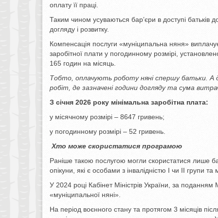
оплату її праці.
Таким чином усуваються барʼєри в доступі батьків д
догляду і розвитку.
Компенсація послуги «муніципальна няня» виплачуєть
заробітної плати у погодинному розмірі, установлено
165 годин на місяць.
Тобто, оплачують роботу няні спершу батьки. А 
робіт, де зазначені години догляду та сума витр
З січня 2026 року мінімальна заробітна плата:
у місячному розмірі – 8647 гривень;
у погодинному розмірі – 52 гривень.
Хто може скористатися програмою
Раніше такою послугою могли скористатися лише бат
опікуни, які є особами з інвалідністю I чи II групи та
У 2024 році Кабінет Міністрів України, за поданням
«муніципальної няні».
На період воєнного стану та протягом 3 місяців піс