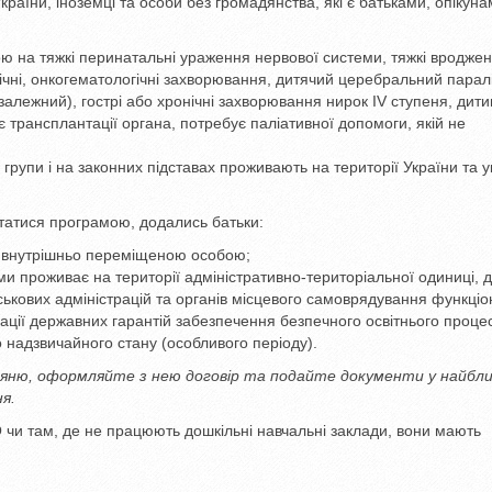
аїни, іноземці та особи без громадянства, які є батьками, опікун
рою на тяжкі перинатальні ураження нервової системи, тяжкі вроджен
гічні, онкогематологічні захворювання, дитячий церебральний паралі
нозалежний), гострі або хронічні захворювання нирок IV ступеня, дит
є трансплантації органа, потребує паліативної допомоги, якій не
 II групи і на законних підставах проживають на території України та 
истатися програмою, додались батьки:
в є внутрішньо переміщеною особою;
ами проживає на території адміністративно-територіальної одиниці, 
ськових адміністрацій та органів місцевого самоврядування функці
ізації державних гарантій забезпечення безпечного освітнього проце
о надзвичайного стану (особливого періоду).
 няню, оформляйте з нею договір та подайте документи у найбл
я.
и там, де не працюють дошкільні навчальні заклади, вони мають