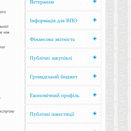
Ветеранам
ого
Інформація для ВПО
льної
е ніж
Фінансова звітність
них
Публічні закупівлі
Громадський бюджет
Економічний профіль
,
послугою
Публічні інвестиції