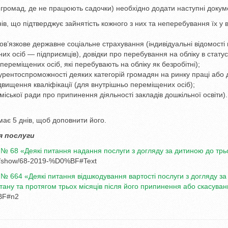
х громад, де не працюють садочки) необхідно додати наступні докум
нів, що підтверджує зайнятість кожного з них та неперебування їх у в
ов’язкове державне соціальне страхування (індивідуальні відомості
х осіб — підприємців), довідки про перебування на обліку в статус
 переміщених осіб, які перебувають на обліку як безробітні);
урентоспроможності деяких категорій громадян на ринку праці або 
двищення кваліфікації (для внутрішньо переміщених осіб);
міської ради про припинення діяльності закладів дошкільної освіти).
має 5 днів, щоб доповнити його.
я послуги
9 № 68 «Деякі питання надання послуги з догляду за дитиною до трь
ws/show/68-2019-%D0%BF#Text
4 № 664 «Деякі питання відшкодування вартості послуги з догляду за
ану та протягом трьох місяців після його припинення або скасуван
%BF#n2