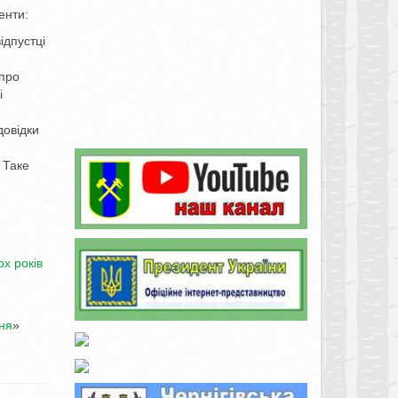
енти:
ідпустці
 про
і
довідки
 Таке
ох років
ня
»