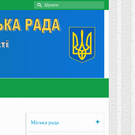
Search
for:
Міська рада