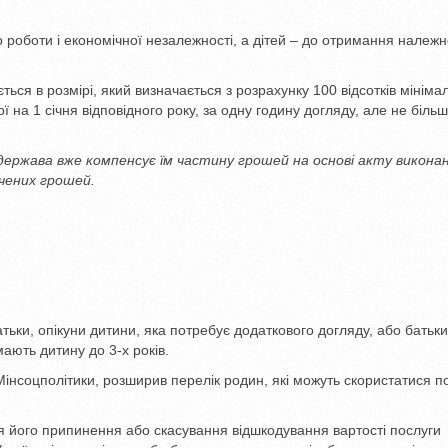
о роботи і економічної незалежності, а дітей – до отримання належн
ся в розмірі, який визначається з розрахунку 100 відсотків мініма
ї на 1 січня відповідного року, за одну годину догляду, але не більш
держава вже компенсує їм частину грошей на основі акту викона
ачених грошей.
ьки, опікуни дитини, яка потребує додаткового догляду, або батьки
 мають дитину до 3-х років.
 Мінсоцполітики, розширив перелік родин, які можуть скористатися 
ля його припинення або скасування відшкодування вартості послуги