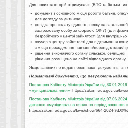
Для нових категорій отримувачів (ВПО та батьки ти
документ з основного місця роботи батьків, опіку
для догляду за дитиною;
довідка про сплату єдиного внеску на загальнооб
застраховану особу за формою ОК-7) (для фізични
безробітного у центрі зайнятості (для внутрішньо
ваучер з центру зайнятості для підтримання конк
з місця проходження навчання/перепідготовки/пі
рішення виконавчого органу сільської, селищної, 
рішення розміщено на сайті відповідного органу.
Якщо заявник не подав повен пакет документів, він 
Нормативні документи, що регулюють наданн
Постанова Кабінету Міністрів України від 30.01.201
«муніципальна няня»
https://zakon.rada.gov.ua/la
Постанова Кабінету Міністрів України від 07.06.202
дитиною «муніципальна няня» на період воєнного ст
https://zakon.rada.gov.ua/laws/show/664-2024-%D0