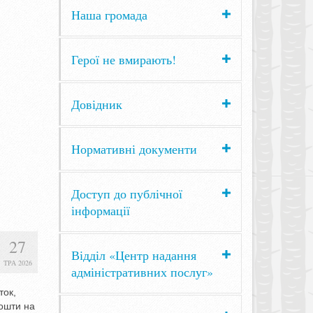
Наша громада
Герої не вмирають!
Довідник
Нормативні документи
Доступ до публічної
інформації
27
Відділ «Центр надання
ТРА 2026
адміністративних послуг»
ток,
кошти на