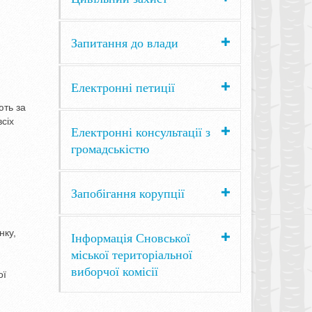
Запитання до влади
Електронні петиції
ють за
сіх
Електронні консультації з
громадськістю
Запобігання корупції
нку,
Інформація Сновської
міської територіальної
виборчої комісії
ої