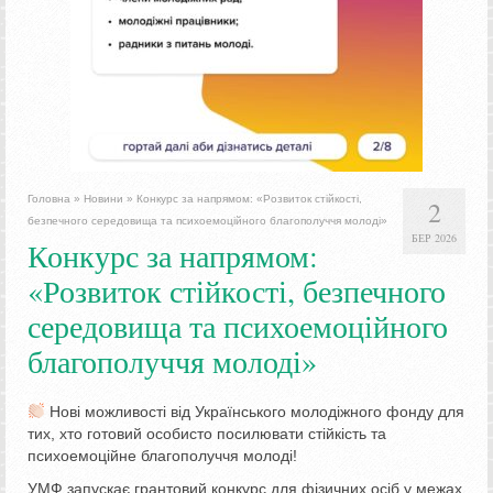
Головна
»
Новини
»
Конкурс за напрямом: «Розвиток стійкості,
2
безпечного середовища та психоемоційного благополуччя молоді»
БЕР 2026
Конкурс за напрямом:
«Розвиток стійкості, безпечного
середовища та психоемоційного
благополуччя молоді»
Нові можливості від Українського молодіжного фонду для
тих, хто готовий особисто посилювати стійкість та
психоемоційне благополуччя молоді!
УМФ запускає грантовий конкурс для фізичних осіб у межах