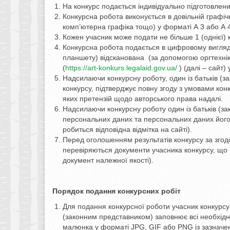
На конкурс подається індивідуально підготовлен
Конкурсна робота виконується в довільній графічн
комп’ютерна графіка тощо) у форматі А 3 або А 
Кожен учасник може подати не більше 1 (однієї) 
Конкурсна робота подається в цифровому вигля
планшету) відсканована (за допомогою оргтехнік
(
https://art-konkurs.legalaid.gov.ua/
) (далі – сайт)
Надсилаючи конкурсну роботу, один із батьків (за
конкурсу, підтверджує повну згоду з умовами конк
яких претензій щодо авторського права надалі.
Надсилаючи конкурсну роботу один із батьків (за
персональних даних та персональних даних його 
робиться відповідна відмітка на сайті).
Перед оголошенням результатів конкурсу за згод
перевіряються документи учасника конкурсу, що 
документ належної якості).
Порядок подання конкурсних робіт
Для подання конкурсної роботи учасник конкурсу р
(законним представником) заповнює всі необхідні 
малюнка у форматі JPG, GIF або PNG із зазначе