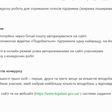
курсну роботу для отримання голосів підтримки (зокрема поширюва
ня
потрібно через Gmail пошту авторизуватися на сайті.
допомогою відмітки «Подобається» підтримати одну найкращу, на йо
йті в онлайн-режимі усіма авторизованими на сайті учасниками
у з конкурсних робіт.
тів конкурсу
кості трьох осіб – перше, друге та третє місця за кількістю вподоба
ймає учасник, який набрав найбільшу кількість вподобань у відповід
сайті та на вебсайті (
https://www.legalaid.gov.ua/
) системи надання