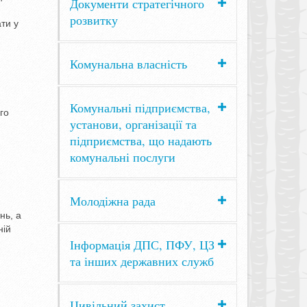
Документи стратегічного
розвитку
ти у
Комунальна власність
Комунальні підприємства,
го
установи, організації та
підприємства, що надають
комунальні послуги
Молодіжна рада
нь, а
ній
Інформація ДПС, ПФУ, ЦЗ
та інших державних служб
Цивільний захист