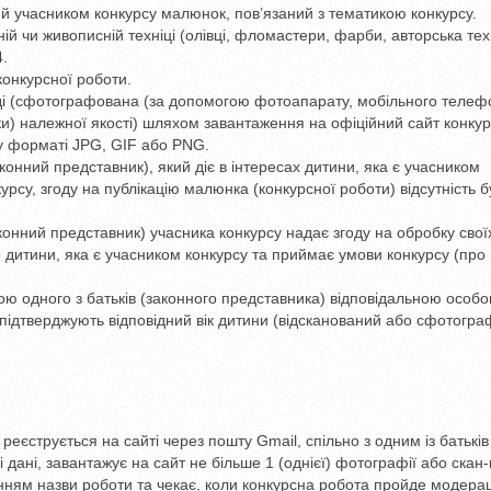
ий учасником конкурсу малюнок, пов’язаний з тематикою конкурсу.
ій чи живописній техніці (олівці, фломастери, фарби, авторська тех
4.
конкурсної роботи.
ді (сфотографована (за допомогою фотоапарату, мобільного телеф
и) належної якості) шляхом завантаження на офіційний сайт конкур
 у форматі JPG, GIF або PNG.
конний представник), який діє в інтересах дитини, яка є учасником
урсу, згоду на публікацію малюнка (конкурсної роботи) відсутність б
конний представник) учасника конкурсу надає згоду на обробку свої
дитини, яка є учасником конкурсу та приймає умови конкурсу (про
ою одного з батьків (законного представника) відповідальною особ
підтверджують відповідний вік дитини (відсканований або сфотогр
еєструється на сайті через пошту Gmail, спільно з одним із батьків
дані, завантажує на сайт не більше 1 (однієї) фотографії або скан-
нням назви роботи та чекає, коли конкурсна робота пройде модера