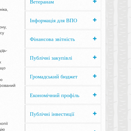
Ветеранам
ніка,
Інформація для ВПО
ону,
су
Фінансова звітність
удь-
Публічні закупівлі
х
 що
Громадський бюджет
ою
афований
Економічний профіль
Публічні інвестиції
копії
цію