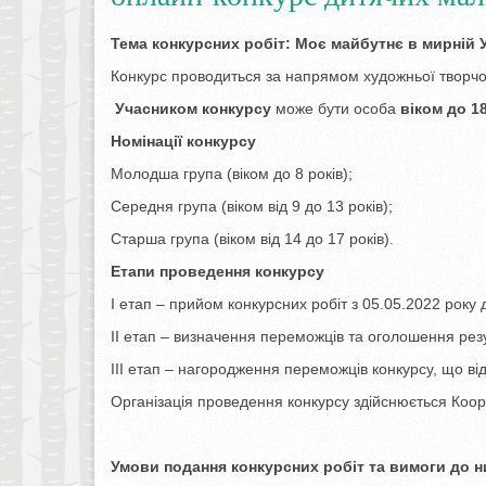
Тема конкурсних робіт:
Моє майбутнє в мирній У
Конкурс проводиться за напрямом художньої творчо
Учасником конкурсу
може бути особа
віком до 1
Номінації конкурсу
Молодша група (віком до 8 років);
Середня група (віком від 9 до 13 років);
Старша група (віком від 14 до 17 років).
Етапи проведення конкурсу
I етап – прийом конкурсних робіт з 05.05.2022 року 
II етап – визначення переможців та оголошення резу
III етап – нагородження переможців конкурсу, що від
Організація проведення конкурсу здійснюється Коо
Умови подання конкурсних робіт та вимоги до н