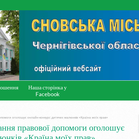
лошення
Наша сторінка у
Facebook
помоги оголошує онлайн-конкурс дитячих малюнків «Країна моїх прав»
ання правової допомоги оголошує
юнків «Країна моїх прав»