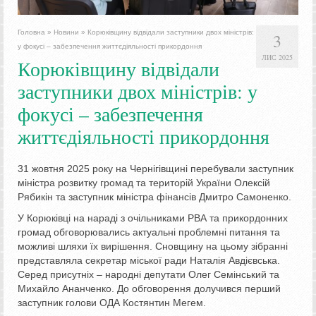
Головна
»
Новини
»
Корюківщину відвідали заступники двох міністрів:
3
у фокусі – забезпечення життєдіяльності прикордоння
ЛИС 2025
Корюківщину відвідали
заступники двох міністрів: у
фокусі – забезпечення
життєдіяльності прикордоння
31 жовтня 2025 року на Чернігівщині перебували заступник
міністра розвитку громад та територій України Олексій
Рябикін та заступник міністра фінансів Дмитро Самоненко.
У Корюківці на нараді з очільниками РВА та прикордонних
громад обговорювались актуальні проблемні питання та
можливі шляхи їх вирішення. Сновщину на цьому зібранні
представляла секретар міської ради Наталія Авдієвська.
Серед присутніх – народні депутати Олег Семінський та
Михайло Ананченко. До обговорення долучився перший
заступник голови ОДА Костянтин Мегем.