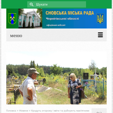
Search
for:
меню
Головна
»
Новини
»
Крадуть огорожу і квіти та руйнують пам’ятники