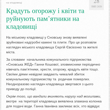
28
на кладовищі
ЛИП 2020
Крадуть огорожу і квіти та
руйнують пам’ятники на
кладовищі
На міському кладовищі у Сновську знову виявлені
зруйновані надгробні камені та плити. Про це розповіли
наглядач міського кладовища Сергій Євсієєнко та жителі
міста.
За словами начальника комунального підприємства
«Сновська ЖЕД» Ганни Кошової, зловмисники періодично
нівечать пам’ятники, хрести, огорожу, крадуть квіти тощо.
Своїми діями невідомі завдають чималий збиток
комунальному підприємству та родичам померлих.
Неодноразово наглядач кладовища звертався з цього
приводу до поліції.
Окрім того, що вандали
вчиняю
ть
наругу над могил
ами,
вкотре на території кладовища виявлена зламана колонка
для подачі води. Ганна Іванівна закликає всіх, хто відвідує