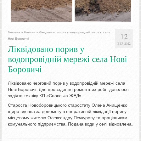
Головна
»
Новини
»
Ліквідовано порив у водопровідній мережі села
12
Нові Боровичі
ВЕР 2022
Ліквідовано порив у
водопровідній мережі села Нові
Боровичі
Ліквідовано черговий порив у водопровідній мережі села
Нові Боровичі. Для проведення ремонтних робіт довелося
задіяти техніку КП «Сновська ЖЕД».
Староста Новоборовицького старостату Олена Анищенко
щиро вдячна за допомогу в оперативній ліквідації пориву
місцевому жителю Олександру Пєчкурову та працівникам
комунального підприємства. Подача води у селі відновлена.