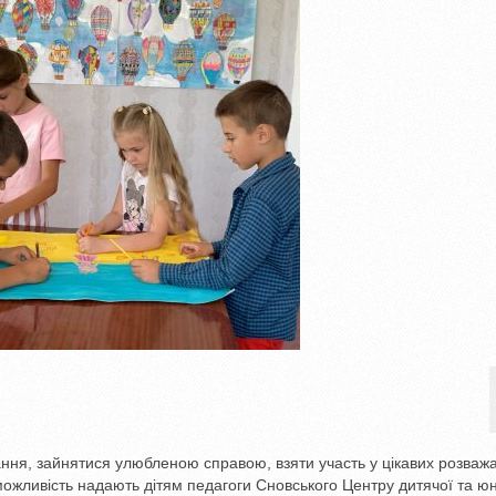
чання, зайнятися улюбленою справою, взяти участь у цікавих розваж
 можливість надають дітям педагоги Сновського Центру дитячої та ю