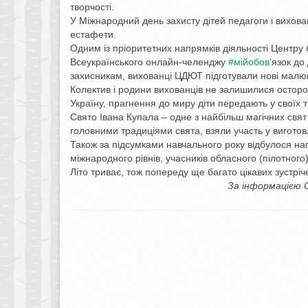
творчості.
У Міжнародний день захисту дітей педагоги і вихован
естафети.
Одним із пріоритетних напрямків діяльності Центру 
Всеукраїнського онлайн-челенджу
#мійобов
’язок до
захисникам, вихованці ЦДЮТ підготували нові малюн
Колектив і родини вихованців не залишилися осторон
Україну, прагнення до миру діти передають у своїх 
Свято Івана Купала – одне з найбільш магічних свят 
головними традиціями свята, взяли участь у виготов
Також за підсумками навчального року відбулося на
міжнародного рівнів, учасників обласного (пілотног
Літо триває, тож попереду ще багато цікавих зустріч
За інформацією С