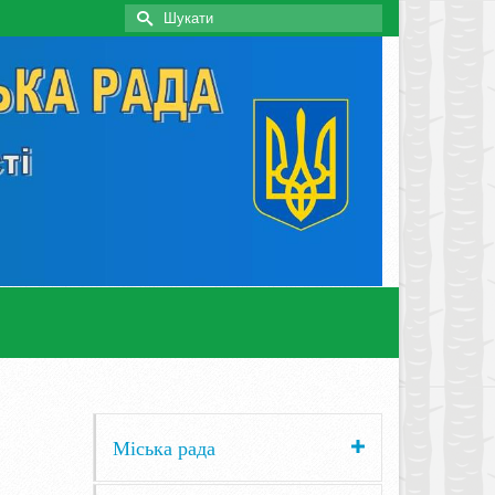
Search
for:
Міська рада