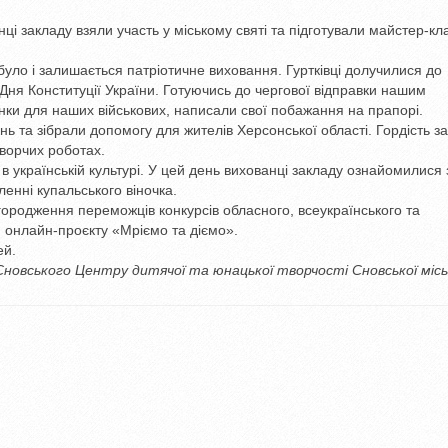
ці закладу взяли участь у міському святі та підготували майстер-кл
було і залишається патріотичне виховання. Гуртківці долучилися до
 Дня Конституції України. Готуючись до чергової відправки нашим
ки для наших військових, написали свої побажання на прапорі.
ь та зібрали допомогу для жителів Херсонської області. Гордість за
творчих роботах.
в українській культурі. У цей день вихованці закладу ознайомилися 
ленні купальського віночка.
городження переможців конкурсів обласного, всеукраїнського та
о) онлайн-проєкту «Мріємо та діємо».
ей.
новського Центру дитячої та юнацької творчості Сновської місь