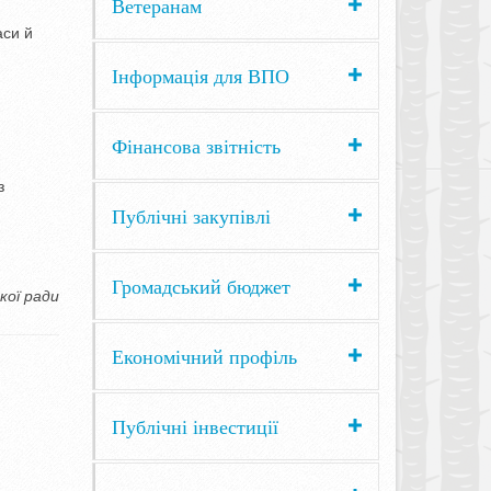
Ветеранам
аси й
Інформація для ВПО
Фінансова звітність
з
Публічні закупівлі
Громадський бюджет
кої ради
Економічний профіль
Публічні інвестиції