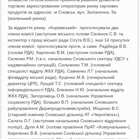
торгівлю зареєстрованим операторам ринку харчових
продуктів за адресою: м Сновськ, вул. Залізнична, 9а
(маленький ринок).
За відкриття ринку «Коржівський» проголосували два
члени комісії (заступник міського голови Силенок С.В. та
інспектор з праці міської ради Сігута В.Б.), інші 14 присутніх
членів комісії проголосували проти, а саме: Радібеда В.В.
(голова РДА), Карпенко В.М. (заступник голови РДА),
Силенко Р.М. (т.в.о. начальника Сновського сектору УДСУ з
надзвичайних ситуацій), Сильченко Т.М. (головний
спеціаліст відділу ЖКХ РДА), Савченко Л.Г (начальник
фінвідділу міської ради), Куценко М.В. (генеральний
директор ЦРЛ), Лущай Т.С. (головний спеціаліст сектору
інформдіяльності РДА), Близнюк Н.Ю. (начальник відділу
ЖКХ РДА), Запорожець О.В. (начальник Управління
соцзахисту РДА), Білашко В.П. (начальник Сновського
райуправління Держпродспоживслужби), Міщенко В.С.
(старший інженер Сновської дільниці АТ «Чернігівгаз»),
Салата О.Г. (заступник начальника Сновського відділення
поліції), Дуля А.М. (голова правління ПрАТ «Комунальник»),
Кириченко В.В. (начальник Сновської дільниці Управління