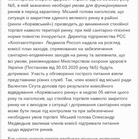
№5, в якій зазначено необхідні умови для функціонування
ринків в період карантину. Міський голова наголосив, що
ситуація із закриттям єдиного великого ринку в районі
(ринок «Коржівський») призводить до виникнення стихійної
торгівлі навколо території ринку, при якій санітарно-гігієнічні
норми повністю ігноруються. Директор підприємства РСС
«Коопзаготпром» Людмила Россол надала на розгляд
комісії план заходів, спрямованих на забезпечення
санітарно-епідемічних заходів на ринку та запевнила, що
всі умови, рекомендовані Міністерством охорони здоровʼя
України (Постанова від 30.03.2020 року №5) будуть
дотримані. Участь у обговоренні гострого питання взяли
представники різних служб. Так, член комісії від міської ради
Валентин Сігута доповів про результати комісійного
відвідування «Коржівського ринку» в неділю 05 квітня цього
року та наголосив, що стихійна торгівля навколо закритого
ринку не є виходом з ситуації і дотримання санітарних норм
може бути лише під контролем та при забезпеченні
необхідних умов торгівлі. Міський голова Олександр
Медведьов закликав членів комісії підтримати питання
щодо відкриття ринків.
Більшістю голосів комісія прийняла рішення дозволити