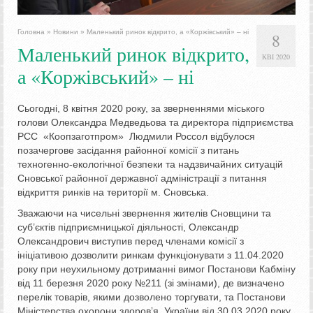
Головна
»
Новини
»
Маленький ринок відкрито, а «Коржівський» – ні
8
Маленький ринок відкрито,
КВІ 2020
а «Коржівський» – ні
Сьогодні, 8 квітня 2020 року, за зверненнями міського
голови Олександра Медведьова та директора підприємства
РСС «Коопзаготпром» Людмили Россол відбулося
позачергове засідання районної комісії з питань
техногенно-екологічної безпеки та надзвичайних ситуацій
Сновської районної державної адміністрації з питання
відкриття ринків на території м. Сновська.
Зважаючи на чисельні звернення жителів Сновщини та
суб’єктів підприємницької діяльності, Олександр
Олександрович виступив перед членами комісії з
ініціативою дозволити ринкам функціонувати з 11.04.2020
року при неухильному дотриманні вимог Постанови Кабміну
від 11 березня 2020 року №211 (зі змінами), де визначено
перелік товарів, якими дозволено торгувати, та Постанови
Міністерства охорони здоровʼя України від 30.03.2020 року