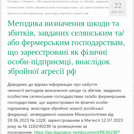
Головна
»
Новини
»
Методика визначення шкоди та збитків, завданих
22
селянським та/або фермерським господарствам, що зареєстровані як
ВЕР 2023
фізичні особи-підприємці, внаслідок збройної агресії рф
Методика визначення шкоди та
збитків, завданих селянським та/
або фермерським господарствам,
що зареєстровані як фізичні
особи-підприємці, внаслідок
збройної агресії рф
Доводимо до відома інформацію про набуття
чинності методики визначення шкоди та збитків, завданих
особистим селянським господарствам та/або фермерським
господарствам, що зареєстровані як фізичні особи-
підприємці, внаслідок збройної агресії російської
федерації, затвердженої наказом Мінагрополітики від
28.06.2023 № 1328, зареєстрованим в Мін’юсті 12.07.2023
року за № 1182/40238 та розміщеним за
посиланням:
https://ips.ligazakon.net/document/RE40238?