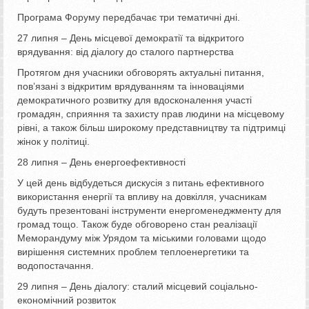
Програма Форуму передбачає три тематичні дні.
27 липня – День місцевої демократії та відкритого
врядування: від діалогу до сталого партнерства
Протягом дня учасники обговорять актуальні питання,
пов’язані з відкритим врядуванням та інноваціями
демократичного розвитку для вдосконалення участі
громадян, сприяння та захисту прав людини на місцевому
рівні, а також більш широкому представництву та підтримці
жінок у політиці.
28 липня – День енергоефективності
У цей день відбудеться дискусія з питань ефективного
використання енергії та впливу на довкілля, учасникам
будуть презентовані інструменти енергоменеджменту для
громад тощо. Також буде обговорено стан реалізації
Меморандуму між Урядом та міськими головами щодо
вирішення системних проблем теплоенергетики та
водопостачання.
29 липня – День діалогу: сталий місцевий соціально-
економічний розвиток