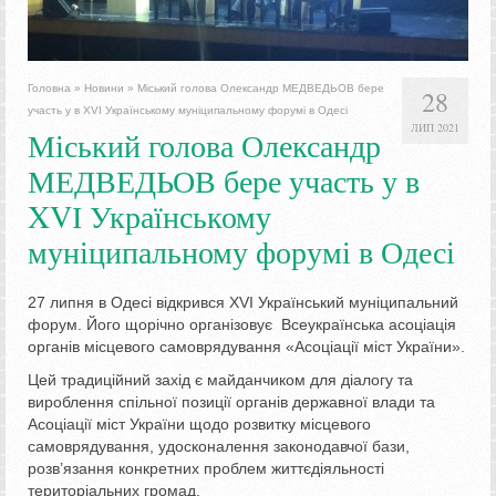
Головна
»
Новини
»
Міський голова Олександр МЕДВЕДЬОВ бере
28
участь у в XVІ Українському муніципальному форумі в Одесі
ЛИП 2021
Міський голова Олександр
МЕДВЕДЬОВ бере участь у в
XVІ Українському
муніципальному форумі в Одесі
27 липня в Одесі відкрився XVІ Український муніципальний
форум. Його щорічно організовує Всеукраїнська асоціація
органів місцевого самоврядування «Асоціації міст України».
Цей традиційний захід є майданчиком для діалогу та
вироблення спільної позиції органів державної влади та
Асоціації міст України щодо розвитку місцевого
самоврядування, удосконалення законодавчої бази,
розв’язання конкретних проблем життєдіяльності
територіальних громад.