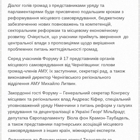
Діалог голів громад з представниками уряду та
парламентарями буде присвячено подальшим крокам з
реформування місцевого самоврядування, бюджетному
забезпеченню нових повноважень та компетенцій,
секторальним реформам та місцевому економічному
розвитку. Очікується, що учасники приймуть звернення до
центральної влади з пропозиціями щодо вирішення
проблемних питань життєдіяльності громад.
Серед учасників Форуму й 17 представників органів
місцевого самоврядування від Чернігівщини: голови
громад-членів АМУ, їх заступники, секретарі рад, а також
виконавчий директор Чернігівського регіонального
відділення АМУ Михайло Литвин.
Закордонні гості Форуму – Генеральний секретар Конгресу
місцевих та регіональних влад Андреас Кіфер, спеціальний
уповноважений уряду Німеччини з питань реформ у галузях
урядування та децентралізації в Україні Ґеорґ Мільбрадт,
депутатка Європарламенту Віола фон Крамон-Таубадель,
а також представники партнерських асоціацій місцевого
самоврядування з інших країн, міжнародні експерти.
Долучитися до Форуму може кожен! Трансляція за