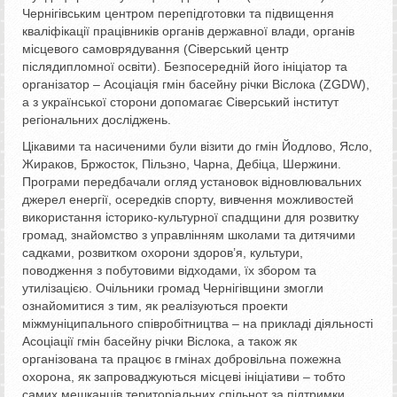
Чернігівським центром перепідготовки та підвищення
кваліфікації працівників органів державної влади, органів
місцевого самоврядування (Сіверський центр
післядипломної освіти). Безпосередній його ініціатор та
організатор – Асоціація гмін басейну річки Віслока (ZGDW),
а з української сторони допомагає Сіверський інститут
регіональних досліджень.
Цікавими та насиченими були візити до гмін Йодлово, Ясло,
Жираков, Бржосток, Пільзно, Чарна, Дебіца, Шержини.
Програми передбачали огляд установок відновлювальних
джерел енергії, осередків спорту, вивчення можливостей
використання історико-культурної спадщини для розвитку
громад, знайомство з управлінням школами та дитячими
садками, розвитком охорони здоров’я, культури,
поводження з побутовими відходами, їх збором та
утилізацією. Очільники громад Чернігівщини змогли
ознайомитися з тим, як реалізуються проекти
міжмуніципального співробітництва – на прикладі діяльності
Асоціації гмін басейну річки Віслока, а також як
організована та працює в гмінах добровільна пожежна
охорона, як запроваджуються місцеві ініціативи – тобто
самих мешканців територіальних спільнот за підтримки