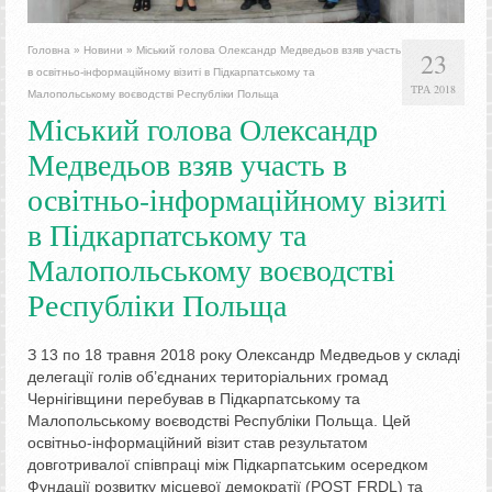
Головна
»
Новини
»
Міський голова Олександр Медведьов взяв участь
23
в освітньо-інформаційному візиті в Підкарпатському та
ТРА 2018
Малопольському воєводстві Республіки Польща
Міський голова Олександр
Медведьов взяв участь в
освітньо-інформаційному візиті
в Підкарпатському та
Малопольському воєводстві
Республіки Польща
З 13 по 18 травня 2018 року Олександр Медведьов у складі
делегації голів об’єднаних територіальних громад
Чернігівщини перебував в Підкарпатському та
Малопольському воєводстві Республіки Польща. Цей
освітньо-інформаційний візит став результатом
довготривалої співпраці між Підкарпатським осередком
Фундації розвитку місцевої демократії (POST FRDL) та