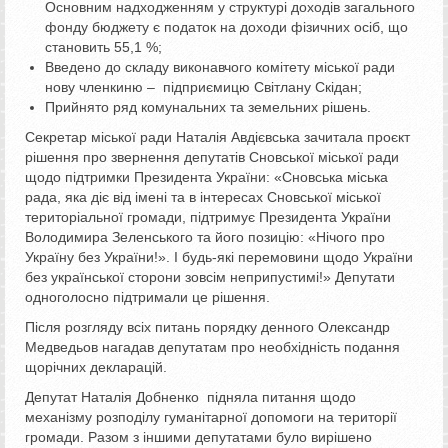
Основним надходженням у структурі доходів загального
фонду бюджету є податок на доходи фізичних осіб, що
становить 55,1 %;
Введено до складу виконавчого комітету міської ради
нову членкиню – підприємицю Світлану Скідан;
Прийнято ряд комунальних та земельних рішень.
Секретар міської ради Наталія Авдієвська зачитала проєкт
рішення про звернення депутатів Сновської міської ради
щодо підтримки Президента України: «Сновська міська
рада, яка діє від імені та в інтересах Сновської міської
територіальної громади, підтримує Президента України
Володимира Зеленського та його позицію: «Нічого про
Україну без України!». І будь-які перемовини щодо України
без української сторони зовсім неприпустимі!» Депутати
одноголосно підтримали це рішення.
Після розгляду всіх питань порядку денного Олександр
Медведьов нагадав депутатам про необхідність подання
щорічних декларацій.
Депутат Наталія Добненко підняла питання щодо
механізму розподілу гуманітарної допомоги на території
громади. Разом з іншими депутатами було вирішено