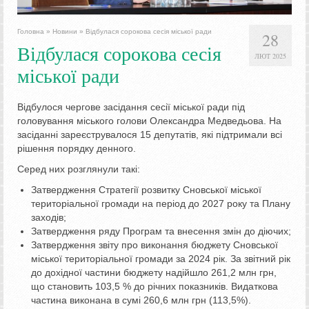
Головна
»
Новини
»
Відбулася сорокова сесія міської ради
28
Відбулася сорокова сесія
ЛЮТ 2025
міської ради
Відбулося чергове засідання сесії міської ради під
головування міського голови Олександра Медведьова. На
засіданні зареєструвалося 15 депутатів, які підтримали всі
рішення порядку денного.
Серед них розглянули такі:
Затвердження Стратегії розвитку Сновської міської
територіальної громади на період до 2027 року та Плану
заходів;
Затвердження ряду Програм та внесення змін до діючих;
Затвердження звіту про виконання бюджету Сновської
міської територіальної громади за 2024 рік. За звітний рік
до дохідної частини бюджету надійшло 261,2 млн грн,
що становить 103,5 % до річних показників. Видаткова
частина виконана в сумі 260,6 млн грн (113,5%).