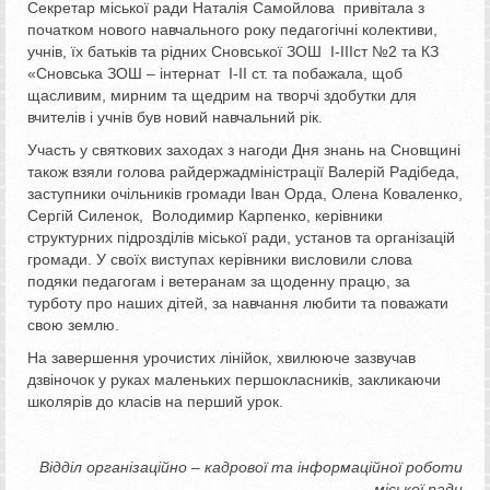
Секретар міської ради Наталія Самойлова привітала з
початком нового навчального року педагогічні колективи,
учнів, їх батьків та рідних Сновської ЗОШ І-ІІІст №2 та КЗ
«Сновська ЗОШ – інтернат І-ІІ ст. та побажала, щоб
щасливим, мирним та щедрим на творчі здобутки для
вчителів і учнів був новий навчальний рік.
Участь у святкових заходах з нагоди Дня знань на Сновщині
також взяли голова райдержадміністрації Валерій Радібеда,
заступники очільників громади Іван Орда, Олена Коваленко,
Сергій Силенок, Володимир Карпенко, керівники
структурних підрозділів міської ради, установ та організацій
громади. У своїх виступах керівники висловили слова
подяки педагогам і ветеранам за щоденну працю, за
турботу про наших дітей, за навчання любити та поважати
свою землю.
На завершення урочистих лінійок, хвилююче зазвучав
дзвіночок у руках маленьких першокласників, закликаючи
школярів до класів на перший урок.
Відділ організаційно – кадрової та інформаційної роботи
міської ради