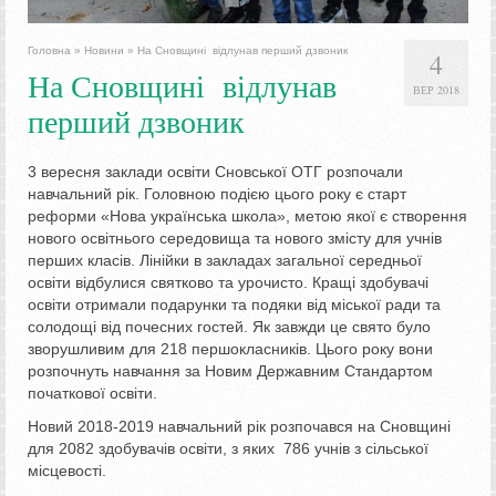
Головна
»
Новини
»
На Сновщині відлунав перший дзвоник
4
На Сновщині відлунав
ВЕР 2018
перший дзвоник
3 вересня заклади освіти Сновської ОТГ розпочали
навчальний рік. Головною подією цього року є старт
реформи «Нова українська школа», метою якої є створення
нового освітнього середовища та нового змісту для учнів
перших класів. Лінійки в закладах загальної середньої
освіти відбулися святково та урочисто. Кращі здобувачі
освіти отримали подарунки та подяки від міської ради та
солодощі від почесних гостей. Як завжди це свято було
зворушливим для 218 першокласників. Цього року вони
розпочнуть навчання за Новим Державним Стандартом
початкової освіти.
Новий 2018-2019 навчальний рік розпочався на Сновщині
для 2082 здобувачів освіти, з яких 786 учнів з сільської
місцевості.