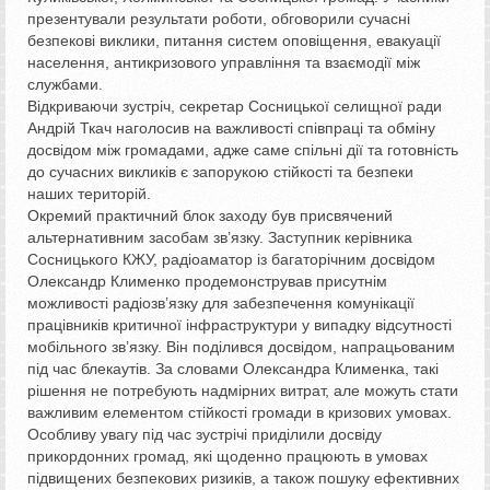
презентували результати роботи, обговорили сучасні
безпекові виклики, питання систем оповіщення, евакуації
населення, антикризового управління та взаємодії між
службами.
Відкриваючи зустріч, секретар Сосницької селищної ради
Андрій Ткач наголосив на важливості співпраці та обміну
досвідом між громадами, адже саме спільні дії та готовність
до сучасних викликів є запорукою стійкості та безпеки
наших територій.
Окремий практичний блок заходу був присвячений
альтернативним засобам зв’язку. Заступник керівника
Сосницького КЖУ, радіоаматор із багаторічним досвідом
Олександр Клименко продемонстрував присутнім
можливості радіозв’язку для забезпечення комунікації
працівників критичної інфраструктури у випадку відсутності
мобільного зв’язку. Він поділився досвідом, напрацьованим
під час блекаутів. За словами Олександра Клименка, такі
рішення не потребують надмірних витрат, але можуть стати
важливим елементом стійкості громади в кризових умовах.
Особливу увагу під час зустрічі приділили досвіду
прикордонних громад, які щоденно працюють в умовах
підвищених безпекових ризиків, а також пошуку ефективних