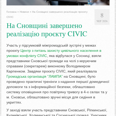
Головна
»
Новини
»
На Сновщині завершено реалізацію проєкту
8
CIVIC
ЧЕР 2026
На Сновщині завершено
реалізацію проєкту CIVIC
Участь у підсумковій міжгромадській зустрічі у межах
проєкту
Центр з питань захисту цивільного населення в
умовах конфлікту CIVIC
, яка відбулася у Сосниці, взяли
представники Сновської громади на чолі з керуючим
справами (секретарем) виконкому Володимиром
Карпенком. Завдяки проєкту CIVIC, який реалізувала
Громадська організація “ЛАМПА”
на Сновщині, було
проведено практичні тренінги з надання першої домедичної
допомоги та з інформаційної безпеки, облаштовано
систему оповіщення про повітряну тривогу в 4-х селах та у
м. Сновськ, облаштовано зручні місця для сидіння в
укриттях.
У заході взяли участь представники Сновської, Ріпкинської,
Куликівської, Холминської та Сосницької громад. Учасники