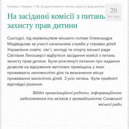
Головна
»
Новини
»
На засіданні комісії з питань захисту прав дитини
20
На засіданні комісії з питань
ГРУ 2022
захисту прав дитини
Сьогодні, під керівництвом міського голови Олександра
Медведьова за участі начальника служби у справах дітей
Управління освіти, сім`ї, молоді та спорту міської ради
Світлани Лихошерст відбулося засідання комісії з питань
захисту прав дитини. Були розглянуті питання про надання
дозволів на відчуження житлових приміщень у яких
проживають неповнолітні діти та визначення місця
проживання малолітніх дітей. З усіх питань були прийняті
відповідні рішення.
Відділ організаційної роботи, інформаційного
забезпечення та зв’язків з громадськістю Сновської
міської ради