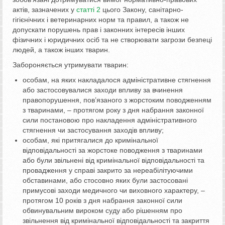
актів, зазначених у
статті 2
цього Закону, санітарно-
гігієнічних і ветеринарних норм та правил, а також не
допускати порушень прав і законних інтересів інших
фізичних і юридичних осіб та не створювати загрози безпеці
людей, а також інших тварин.
Забороняється утримувати тварин:
особам, на яких накладалося адміністративне стягнення
або застосовувалися заходи впливу за вчинення
правопорушення, пов’язаного з жорстоким поводженням
з тваринами, – протягом року з дня набрання законної
сили постановою про накладення адміністративного
стягнення чи застосування заходів впливу;
особам, які притягалися до кримінальної
відповідальності за жорстоке поводження з тваринами
або були звільнені від кримінальної відповідальності та
провадження у справі закрито за нереабілітуючими
обставинами, або стосовно яких були застосовані
примусові заходи медичного чи виховного характеру, –
протягом 10 років з дня набрання законної сили
обвинувальним вироком суду або рішенням про
звільнення від кримінальної відповідальності та закриття