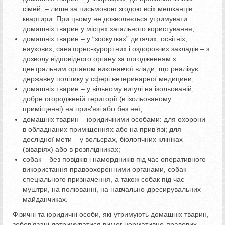
сімей, – лише за письмовою згодою всіх мешканців
квартири. При цьому не дозволяється утримувати
домашніх тварин у місцях загального користування;
домашніх тварин – у “зоокутках” дитячих, освітніх,
наукових, санаторно-курортних і оздоровчих закладів – з
дозволу відповідного органу за погодженням з
центральним органом виконавчої влади, що реалізує
державну політику у сфері ветеринарної медицини;
домашніх тварин – у вільному вигулі на ізольованій,
добре огородженій території (в ізольованому
приміщенні) на прив’язі або без неї;
домашніх тварин – юридичними особами: для охорони –
в обладнаних приміщеннях або на прив’язі; для
дослідної мети – у вольєрах, біологічних клініках
(віваріях) або в розплідниках;
собак – без повідків і намордників під час оперативного
використання правоохоронними органами, собак
спеціального призначення, а також собак під час
муштри, на полюванні, на навчально-дресирувальних
майданчиках.
Фізичні та юридичні особи, які утримують домашніх тварин,
зобов’язані дотримуватися вимог нормативно-правових