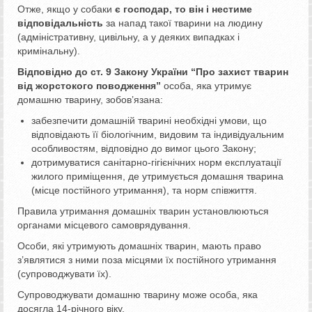
Отже, якщо у собаки
є господар, то він і нестиме
відповідальність
за напад такої тварини на людину
(адміністративну, цивільну, а у деяких випадках і
кримінальну).
Відповідно до ст. 9 Закону України “Про захист тварин
від жорстокого поводження”
особа, яка утримує
домашню тварину, зобов’язана:
забезпечити домашній тварині необхідні умови, що
відповідають її біологічним, видовим та індивідуальним
особливостям, відповідно до вимог цього Закону;
дотримуватися санітарно-гігієнічних норм експлуатації
жилого приміщення, де утримується домашня тварина
(місце постійного утримання), та норм співжиття.
Правила утримання домашніх тварин установлюються
органами місцевого самоврядування.
Особи, які утримують домашніх тварин, мають право
з’являтися з ними поза місцями їх постійного утримання
(супроводжувати їх).
Супроводжувати домашню тварину може особа, яка
досягла 14-річного віку.