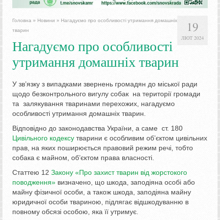
Головна
»
Новини
»
Нагадуємо про особливості утримання домашніх
19
тварин
ЛЮТ 2024
Нагадуємо про особливості
утримання домашніх тварин
У зв’язку з випадками звернень громадян до міської ради
щодо безконтрольного вигулу собак на території громади
та залякування тваринами перехожих, нагадуємо
особливості утримання домашніх тварин.
Відповідно до законодавства України, а саме ст. 180
Цивільного кодексу
тварини є особливим об’єктом цивільних
прав, на яких поширюється правовий режим речі, тобто
собака є майном, об’єктом права власності.
Статтею 12
Закону «Про захист тварин від жорстокого
поводження»
визначено, що шкода, заподіяна особі або
майну фізичної особи, а також шкода, заподіяна майну
юридичної особи твариною, підлягає відшкодуванню в
повному обсязі особою, яка її утримує.