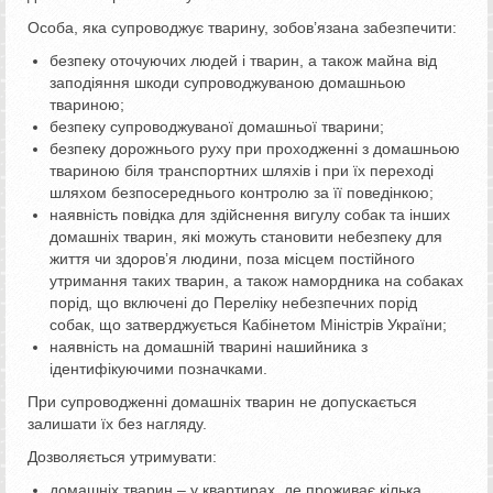
Особа, яка супроводжує тварину, зобов’язана забезпечити:
безпеку оточуючих людей і тварин, а також майна від
заподіяння шкоди супроводжуваною домашньою
твариною;
безпеку супроводжуваної домашньої тварини;
безпеку дорожнього руху при проходженні з домашньою
твариною біля транспортних шляхів і при їх переході
шляхом безпосереднього контролю за її поведінкою;
наявність повідка для здійснення вигулу собак та інших
домашніх тварин, які можуть становити небезпеку для
життя чи здоров’я людини, поза місцем постійного
утримання таких тварин, а також намордника на собаках
порід, що включені до Переліку небезпечних порід
собак, що затверджується Кабінетом Міністрів України;
наявність на домашній тварині нашийника з
ідентифікуючими позначками.
При супроводженні домашніх тварин не допускається
залишати їх без нагляду.
Дозволяється утримувати:
домашніх тварин – у квартирах, де проживає кілька