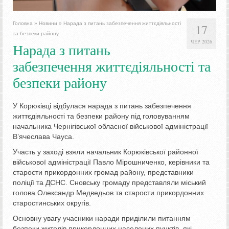
Головна
»
Новини
»
Нарада з питань забезпечення життєдіяльності
17
та безпеки району
ЧЕР 2026
Нарада з питань
забезпечення життєдіяльності та
безпеки району
У Корюківці відбулася нарада з питань забезпечення
життєдіяльності та безпеки району під головуванням
начальника Чернігівської обласної військової адміністрації
В’ячеслава Чауса.
Участь у заході взяли начальник Корюківської районної
військової адміністрації Павло Мірошниченко, керівники та
старости прикордонних громад району, представники
поліції та ДСНС. Сновську громаду представляли міський
голова Олександр Медведьов та старости прикордонних
старостинських округів.
Основну увагу учасники наради приділили питанням
безпеки жителів прикордонних населених пунктів, які