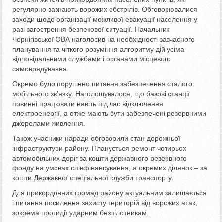
регулярно зазнають ворожих обстрілів. Обговорювалися
заходи щодо організації можливої евакуації населення у
разі загострення безпекової ситуації. Начальник
Чернігівської ОВА наголосив на необхідності завчасного
планування та чіткого розуміння алгоритму дій усіма
відповідальними службами і органами місцевого
самоврядування.
Окремо було порушено питання забезпечення сталого
мобільного зв’язку. Наголошувалося, що базові станції
повинні працювати навіть під час відключення
електроенергії, а отже мають бути забезпечені резервними
джерелами живлення.
Також учасники наради обговорили стан дорожньої
інфраструктури району. Планується ремонт чотирьох
автомобільних доріг за кошти державного резервного
фонду на умовах співфінансування, а окремих ділянок – за
кошти Державної спеціальної служби транспорту.
Для прикордонних громад району актуальним залишається
і питання посилення захисту територій від ворожих атак,
зокрема протидії ударним безпілотникам.