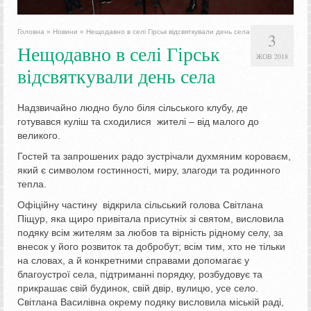
Головна
»
Новини
»
Нещодавно в селі Гірськ відсвяткували день села
3
Нещодавно в селі Гірськ
ЖОВ 2018
відсвяткували день села
Надзвичайно людно було біля сільського клубу, де
готувався куліш та сходилися жителі – від малого до
великого.
Гостей та запрошених радо зустрічали духмяним короваєм,
який є символом гостинності, миру, злагоди та родинного
тепла.
Офіційну частину відкрила сільський голова Світлана
Піщур, яка щиро привітала присутніх зі святом, висловила
подяку всім жителям за любов та вірність рідному селу, за
внесок у його розвиток та добробут; всім тим, хто не тільки
на словах, а й конкретними справами допомагає у
благоустрої села, підтриманні порядку, розбудовує та
прикрашає свій будинок, свій двір, вулицю, усе село.
Світлана Василівна окрему подяку висловила міській раді,