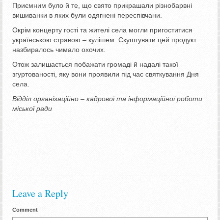
Приємним було й те, що свято прикрашали різнобарвні
вишиванки в яких були одягнені переспівчани.
Окрім концерту гості та жителі села могли пригоститися
українською стравою – кулішем. Скуштувати цей продукт
назбиралось чимало охочих.
Отож залишається побажати громаді й надалі такої
згуртованості, яку вони проявили під час святкування Дня
села.
Відділ організаційно – кадрової та інформаційної роботи
міської ради
Leave a Reply
Comment