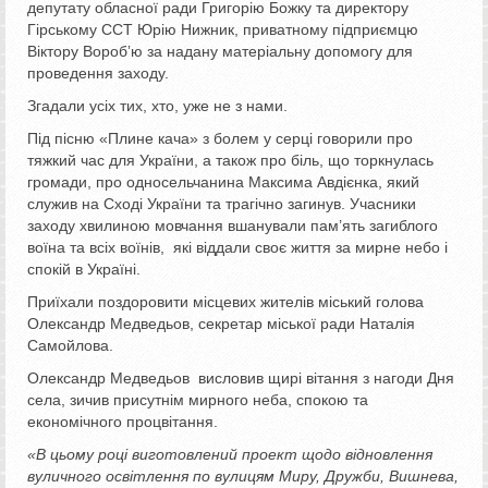
депутату обласної ради Григорію Божку та директору
Гірському ССТ Юрію Нижник, приватному підприємцю
Віктору Воробʼю за надану матеріальну допомогу для
проведення заходу.
Згадали усіх тих, хто, уже не з нами.
Під пісню «Плине кача» з болем у серці говорили про
тяжкий час для України, а також про біль, що торкнулась
громади, про односельчанина Максима Авдієнка, який
служив на Сході України та трагічно загинув. Учасники
заходу хвилиною мовчання вшанували пам’ять загиблого
воїна та всіх воїнів, які віддали своє життя за мирне небо і
спокій в Україні.
Приїхали поздоровити місцевих жителів міський голова
Олександр Медведьов, секретар міської ради Наталія
Самойлова.
Олександр Медведьов висловив щирі вітання з нагоди Дня
села, зичив присутнім мирного неба, спокою та
економічного процвітання.
«В цьому році виготовлений проект щодо відновлення
вуличного освітлення по вулицям Миру, Дружби, Вишнева,