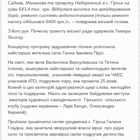
Садова, Маханова та провулку Набережний в с. Гірськ на
суму 643,4 тис. грн. Відбулася висипка та грейдерування
доріг, ремонт системи водопостачання (тільки ремонт
насосу обійшовся 5400 грн.)», –
повідомив міський голова.
З його рук Почесну грамоту міської ради одержала Тамара
Лісогор.
Концертну програму задушевною піснею розпочала
найстарша жителька села Ганна Іванівна Прус.
На святі, яке вели Валентина Верхулевська та Тетяна
Іллєнко, вшанували найстарших та наймолодших жителів
сіл, першокласників, учасників ліквідації аварії на ЧАЕС,
учасників АТО, подружню пару, яка прожила 25 років.
Кожній із цих категорій адресувалися щирі слова, мелодійні
пісні та подарунки. Нікого не залишили байдужими виступи
аматорів художньої самодіяльності Гірського сільського
клубу (художні керівники – Лідія Бендо, Олександра
Кирикой).
Приїхала привітати селян
уродженка с. Гірськ Галина
Гладіна, яка зачитала зворушливі власні вірші про рідне
село та присвятила акровірші своїм подругам дитинства.