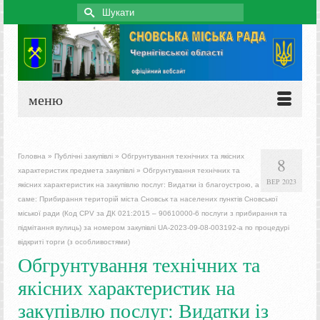
Search
for:
меню
Головна
»
Публічні закупівлі
»
Обгрунтування технічних та якісних
8
характеристик предмета закупівлі
»
Обгрунтування технічних та
ВЕР 2023
якісних характеристик на закупівлю послуг: Видатки із благоустрою, а
саме: Прибирання територій міста Сновськ та населених пунктів Сновської
міської ради (Код CPV за ДК 021:2015 – 90610000-6 послуги з прибирання та
підмітання вулиць) за номером закупівлі UA-2023-09-08-003192-a по процедурі
відкриті торги (з особливостями)
Обгрунтування технічних та
якісних характеристик на
закупівлю послуг: Видатки із