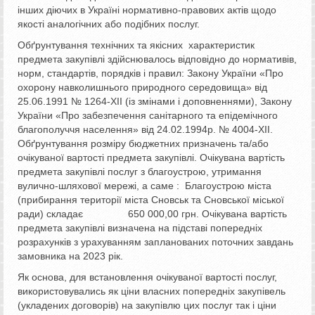
інших діючих в Україні нормативно-правових актів щодо
якості аналогічних або подібних послуг.
Обґрунтування технічних та якісних характеристик
предмета закупівлі здійснювалось відповідно до нормативів,
норм, стандартів, порядків і правил: Закону України «Про
охорону навколишнього природного середовища» від
25.06.1991 № 1264-ХІІ (із змінами і доповненнями), Закону
України «Про забезпечення санітарного та епідемічного
благополуччя населення» від 24.02.1994р. № 4004-XII.
Обґрунтування розміру бюджетних призначень та/або
очікуваної вартості предмета закупівлі. Очікувана вартість
предмета закупівлі послуг з благоустрою, утримання
вулично-шляхової мережі, а саме : Благоустрою міста
(прибирання території міста Сновськ та Сновської міської
ради) складає 650 000,00 грн. Очікувана вартість
предмета закупівлі визначена на підставі попередніх
розрахунків з урахуванням запланованих поточних завдань
замовника на 2023 рік.
Як основа, для встановлення очікуваної вартості послуг,
використовувались як ціни власних попередніх закупівель
(укладених договорів) на закупівлю цих послуг так і ціни