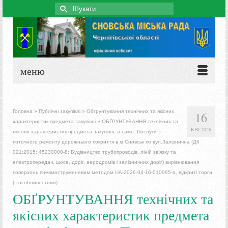
Search
for:
меню
Головна
»
Публічні закупівлі
»
Обгрунтування технічних та якісних
16
характеристик предмета закупівлі
»
ОБҐРУНТУВАННЯ технічних та
КВІ 2026
якісних характеристик предмета закупівлі, а саме: Послуги з
поточного ремонту дорожнього покриття в м.Сновськ по вул.Залізнична (ДК
021:2015: 45230000-8: Будівництво трубопроводів, ліній зв’язку та
електропередач, шосе, доріг, аеродромів і залізничних доріг) вирівнювання
поверхонь пневмоструменевим методом UA-2026-04-16-010965-a, відкриті торги
(з особливостями)
ОБҐРУНТУВАННЯ технічних та
якісних характеристик предмета