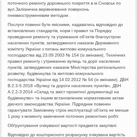
поточного ремонту дорожнього покриття в м.Сновськ по
вул.Залізнична вирівнювання поверхонь
пневмоструменевим методом .
Послуги повинні бути якісними, надаватись відповідно до
встановлених стандартів, норм і правил та Порядку
проведення ремонту та утримання об’єктів благоустрою
населених пунктів, затвердженого наказом Державного
комітету України з питань житлово-комунального
господарства від 23.09.2003 № 154 (із змінами), Технічних
правил ремонту і утриманню вулиць та доріг населених
пунктів, затверджених наказом Міністерства регіонального
розвитку, будівництва та житлово-комунального
господарства України від 14.02.2012 № 54 (із змінами), ДБН
В.2.3-5:2018 «Вулиці та дороги населених пунктів», ДБН
А.2.2-3:2014 «Склад та зміст проектної документації на
будівництво» та іншим встановленим нормативним актам
діючого законодавства України. Підрядник повинен
гарантувати Замовнику строк експлуатації об’єкта не менше
1 року з моменту закінчення поточних ремонтних робіт.
Обґрунтування очікуваної вартості предмета закупівлі.
Відповідно до кошторисного розрахунку очікувана вартість