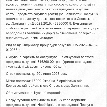
відомості повинні зазначатися стосовно кожного лота) та
назви відповідних класифікаторів предмета закупівлі і
частин предмета закупівлі (лотів) (за наявності): Послуги з
поточного ремонту дорожнього покриття в м.Сновськ по
вул.Залізнична (ДК 021:2015: 45230000-8: Будівництво
трубопроводів, ліній зв’язку та електропередач, шосе, доріг,
аеродромів і залізничних доріг) вирівнювання поверхонь
пневмоструменевим методом .
Вид та ідентифікатор процедури закупівлі: UA-2026-04-16-
010965-a
Очікувана вартість та обґрунтування очікуваної вартості
предмета закупівлі: 316260,00 грн., (триста шістнадцять
тисяч двісті шісдесят гривень 00 коп.)
Строк поставки: до 20 липня 2026 року
Місце поставки: 15200, Україна, Чернігівська обл.,
Корюківський район, місто Сновськ, вул. Залізнична.
Обгрунтування очікуваної вартості:
Обґрунтування технічних та якісних характеристик
предмета закупівлі. Необхідність в проведенні Послуг з