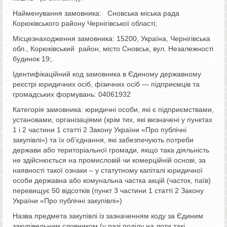
Найменування замовника: Сновська міська рада
Корюківського району Чернігівської області;
Місцезнаходження замовника: 15200, Україна, Чернігівська
обл., Корюківський район, місто Сновськ, вул. Незалежності
будинок 19;.
Ідентифікаційний код замовника в Єдиному державному
реєстрі юридичних осіб, фізичних осіб — підприємців та
громадських формувань: 04061932
Категорія замовника: юридичні особи, які є підприємствами,
установами, організаціями (крім тих, які визначені у пунктах
1 і 2 частини 1 статті 2 Закону України «Про публічні
закупівлі») та їх об’єднання, які забезпечують потреби
держави або територіальної громади, якщо така діяльність
не здійснюється на промисловій чи комерційній основі, за
наявності такої ознаки – у статутному капіталі юридичної
особи державна або комунальна частка акцій (часток, паїв)
перевищує 50 відсотків (пункт 3 частини 1 статті 2 Закону
України «Про публічні закупівлі»)
Назва предмета закупівлі із зазначенням коду за Єдиним
закупівельним словником (у разі поділу на лоти такі