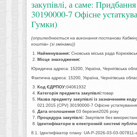
закупівлі, а саме: Придбанн
30190000-7 Офісне устаткува
Гумки)
(
оприлюднюється на виконання постанови Кабміну
коштів» (зі змінами))
Найменування:
Сновська міська рада Корюківськ
Місце знаходження:
Юридична адреса: 15200, Україна, Чернігівська обла
Фактична адреса: 15200, Україна, Чернігівська обла
Код ЄДРПОУ:
04061932
Категорія предмета закупівлі:
товар
Назва предмету закупівлі із зазначенням код
021:2015 (CPV) 30190000-7 Офісне устаткування 
Дата оголошення
03 березня2026 року
Процедура закупівлі:
Закупівля без використан
Ідентифікатори в електронній системі публіч
8.1. Ідентифікатор плану: UA-P-2026-03-03-007811-