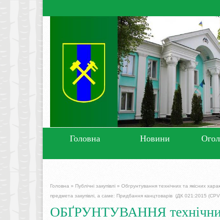
Головна
Новини
Ого
Головна
»
Публічні закупівлі
»
Обгрунтування технічних та якісних хара
предмета закупівлі, а саме: Придбання канцтоварів (ДК 021:2015 (CPV
ОБҐРУНТУВАННЯ технічних т