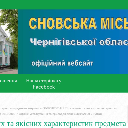
лошення
Наша сторінка у
Facebook
ктеристик предмета закупівлі
»
ОБҐРУНТУВАННЯ технічних та якісних характеристик
) 30190000-7 Офісне устаткування та приладдя різне) (30192100-2 Гумки)
а якісних характеристик предмета