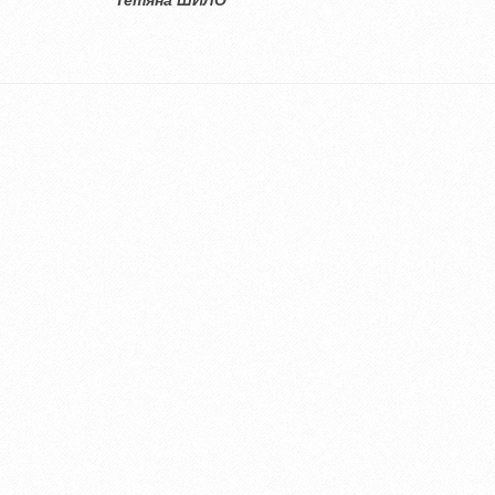
міської ради Тетяна ШИЛО