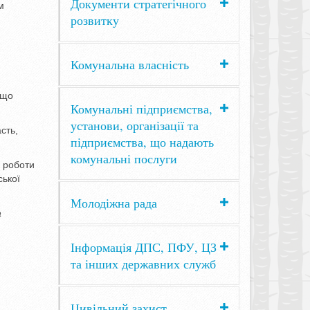
Документи стратегічного
м
розвитку
Комунальна власність
 що
Комунальні підприємства,
установи, організації та
сть,
підприємства, що надають
комунальні послуги
 роботи
ської
Молодіжна рада
а
Інформація ДПС, ПФУ, ЦЗ
та інших державних служб
Цивільний захист