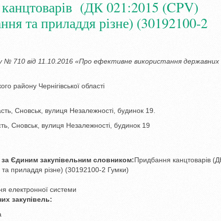
я канцтоварів (ДК 021:2015 (CPV)
ння та приладдя різне) (30192100-2
 № 710 від 11.10.2016 «Про ефективне використання державних
ого району Чернігівської області
сть, Сновськ, вулиця Незалежності, будинок 19.
сть, Сновськ, вулиця Незалежності, будинок 19
у за Єдиним закупівельним словником:
Придбання канцтоварів (Д
та приладдя різне) (30192100-2 Гумки)
ня електронної системи
них закупівель:
a