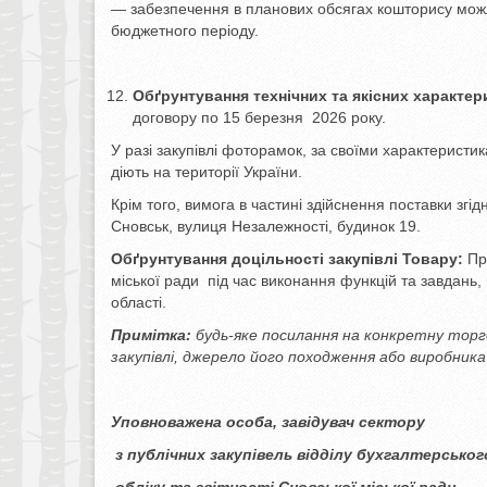
— забезпечення в планових обсягах кошторису можл
бюджетного періоду.
Обґрунтування технічних та якісних характер
договору по 15 березня 2026 року.
У разі закупівлі фоторамок, за своїми характеристи
діють на території України.
Крім того, вимога в частині здійснення поставки згі
Сновськ, вулиця Незалежності, будинок 19.
Обґрунтування доцільності закупівлі Товару:
При
міської ради під час виконання функцій та завдань,
області.
Примітка:
будь-яке посилання на конкретну торг
закупівлі, джерело його походження або виробника 
Уповноважена особа, завідувач сектору
з публічних закупівель відділу бухгалтерськог