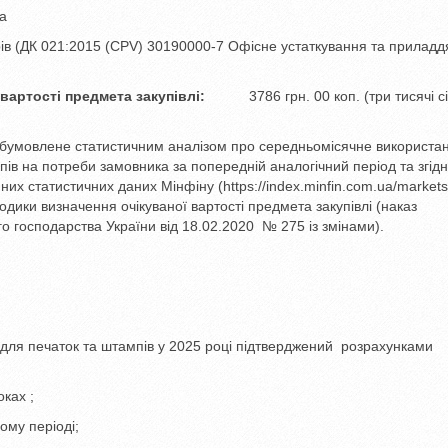
-a
в (ДК 021:2015 (CPV) 30190000-7 Офісне устаткування та приладдя
вартості предмета закупівлі:
3786 грн. 00 коп. (три тисячі с
 обумовлене статистичним аналізом про середньомісячне використа
пів на потреби замовника за попередній аналогічний період та згідн
х статистичних даних Мінфіну (https://index.minfin.com.ua/markets/
одики визначення очікуваної вартості предмета закупівлі (наказ
ого господарства України від 18.02.2020 № 275 із змінами).
 для печаток та штампів у 2025 році підтверджений розрахунками
ках ;
ому періоді;