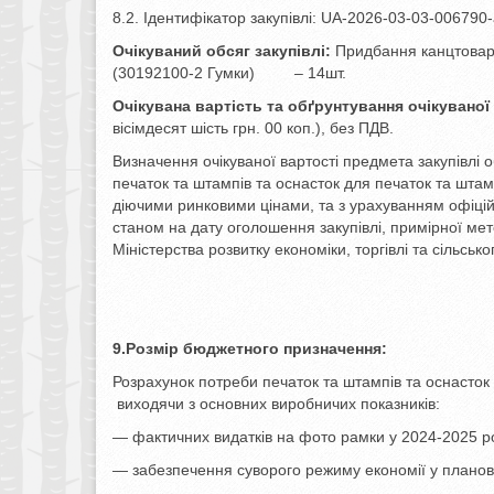
8.2. Ідентифікатор закупівлі: UA-2026-03-03-006790
Очікуваний обсяг закупівлі:
Придбання канцтоварі
(30192100-2 Гумки) – 14шт.
Очікувана вартість та обґрунтування очікуваної 
вісімдесят шість грн. 00 коп.), без ПДВ.
Визначення очікуваної вартості предмета закупівлі
печаток та штампів та оснасток для печаток та штам
діючими ринковими цінами, та з урахуванням офіційни
станом на дату оголошення закупівлі, примірної мет
Міністерства розвитку економіки, торгівлі та сільськ
9.
Розмір бюджетного призначення:
Розрахунок потреби печаток та штампів та оснасток
виходячи з основних виробничих показників:
— фактичних видатків на фото рамки у 2024-2025 ро
— забезпечення суворого режиму економії у планов