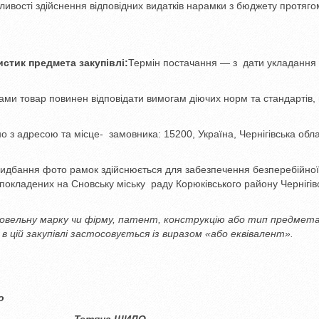
ивості здійснення відповідних видатків нарамки з бюджету протяго
истик предмета закупівлі:
Термін постачання — з дати укладання
ками товар повинен відповідати вимогам діючих норм та стандартів,
дно з адресою та місце- замовника: 15200, Україна, Чернігівська обла
дбання фото рамок здійснюється для забезпечення безперебійної
 покладених на Сновську міську раду Корюківського району Чернігів
овельну марку чи фірму, патент, конструкцію або тип предмет
в цій закупівлі застосовується із виразом «або еквівалент».
о