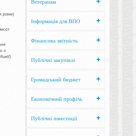
Ветеранам
 різне)
Інформація для ВПО
імсот
Фінансова звітність
ння
о з
fuel/)
Публічні закупівлі
Громадський бюджет
Економічний профіль
Публічні інвестиції