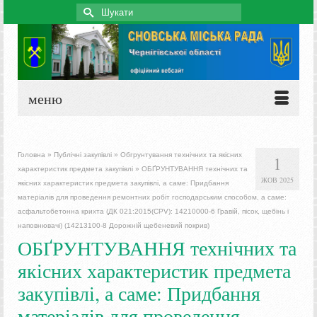
Search
for:
меню
Головна
»
Публічні закупівлі
»
Обгрунтування технічних та якісних
1
характеристик предмета закупівлі
»
ОБҐРУНТУВАННЯ технічних та
ЖОВ 2025
якісних характеристик предмета закупівлі, а саме: Придбання
матеріалів для проведення ремонтних робіт господарським способом, а саме:
асфальтобетонна крихта (ДК 021:2015(СРV): 14210000-6 Гравій, пісок, щебінь і
наповнювачі) (14213100-8 Дорожній щебеневий покрив)
ОБҐРУНТУВАННЯ технічних та
якісних характеристик предмета
закупівлі, а саме: Придбання
матеріалів для проведення