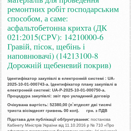
ремонтних робіт господарським
способом, а саме:
асфальтобетонна крихта (ДК
021:2015(СРV): 14210000-6
Гравій, пісок, щебінь і
наповнювачі) (14213100-8
Дорожній щебеневий покрив)
Ідентифікатор закупівлі в електронній системі :
UA-
2025-10-01-000743-a
.
Ідентифікатор плану закупівлі в
електронній системі: UA-P-2025-10-01-000750-a
.
Процедура закупівлі: звіт про укладений договір
Очікувана вартість: 52380,00 (п`ятдесят дві тисячі
триста вісімдесят гривень 00 коп). грн.
з ПДВ
Підстава для публікації обґрунтування:
постанова
Кабінету Міністрів України від 11.10.2016 р № 710 «Про
ефективне використання бюджетних коштів» (зі змінами).