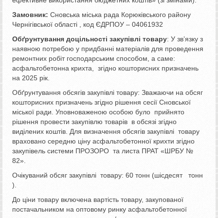
Замовник:
Сновська міська рада Корюківського району
Чернігівської області , код ЄДРПОУ – 04061932
Обґрунтування доцільності закупівлі товару
: У зв’язку з
наявною потребою у придбанні матеріалів для проведення
ремонтних робіт господарським способом, а саме:
асфальтобетонна крихта, згідно кошторисних призначень
на 2025 рік.
Обґрунтування обсягів закупівлі товару: Зважаючи на обсяг
кошторисних призначень згідно рішення сесії Сновської
міської ради. Уповноваженою особою було прийнято
рішення провести закупівлю товарів в обсязі згідно
виділених коштів. Для визначення обсягів закупівлі товару
враховано середню ціну асфальтобетонної крихти згідно
закупівель системи ПРОЗОРО та листа ПРАТ «ШРБУ №
82».
Очікуваний обсяг закупівлі товару: 60 тонн (шісдесят тонн
).
До ціни товару включена вартість товару, закупованої
постачальником на оптовому ринку асфальтобетонної