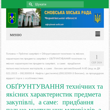
Search
for:
меню
Головна
»
Публічні закупівлі
»
Обгрунтування технічних та якісних
1
характеристик предмета закупівлі
»
ОБҐРУНТУВАННЯ технічних та
СЕР 2024
якісних характеристик предмета закупівлі, а саме: придбання
пально-мастильних матеріалів, а саме : бензин автомобільний А-95 (код за ДК
021:2015 – 09130000-9 Нафта і дистиляти) (09132000-3 Бензин), за процедурою
відкриті торги з особливостями.
ОБҐРУНТУВАННЯ технічних та
якісних характеристик предмета
закупівлі, а саме: придбання
пально-мастильних матеріалів, а