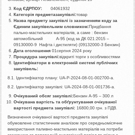
Код ЄДРПОУ:
04061932
Категорія предмета
закупівлі:
товар
Назва предмету закупівлі із зазначенням коду за
Єдиним закупівельним словником:
Придбання
пально-мастильних матеріалів, а саме : бензин
автомобільний А-95 (код за ДК 021:2015 –
09130000-9 Нафта і дистиляти) (09132000-3 Бензин)
Дата оголошення
01серпня 2024 року
Процедура закупівлі:
відкриті торги з особливостями
Ідентифікатори в електронній системі публічних
закупівель:
8.1. Ідентифікатор плану: UA-P-2024-08-01-002700-a.
8.2. Ідентифікатор закупівлі: UA-2024-08-01-001736-a.
Очікуваний обсяг закупівлі:
Бензин А-95 – 300 л
Очікувана вартість та обґрунтування очікуваної
вартості предмета закупівлі:
16800,00 грн. з ПДВ.
Визначення очікуваної вартості предмета закупівлі
обумовлене статистичним аналізом про середньомісячне
використання паливно-мастильних матеріалів на потреби
замовника за попередній аналогічний період та згідно з