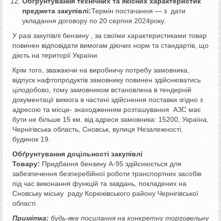
Обґрунтування технічних та якісних характеристик
предмета закупівлі:
Термін постачання — з дати
укладання договору по 20 серпня 2024року.
У разі закупівлі бензину , за своїми характеристиками товар
повинен відповідати вимогам діючих норм та стандартів, що
діють на території України.
Крім того, зважаючи на виробничу потребу замовника,
відпуск нафтопродуктів замовнику повинен здійснюватись
цілодобово, тому замовником встановлена в тендерній
документації вимога в частині здійснення поставки згідно з
адресою та місце- знаходженням розташування АЗС має
бути не більше 15 км. від адреси замовника: 15200, Україна,
Чернігівська область, Сновськ, вулиця Незалежності,
будинок 19.
Обґрунтування доцільності закупівлі
Товару:
Придбання бензину А-95 здійснюється для
забезпечення безперебійної роботи транспортних засобів
під час виконання функцій та завдань, покладених на
Сновську міську раду Корюківського району Чернігівської
області.
Примітка:
будь-яке посилання на конкретну торговельну