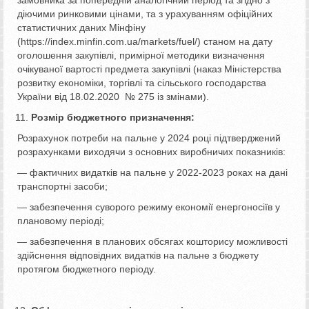
діючими ринковими цінами, та з урахуванням офіційних
статистичних даних Мінфіну
(https://index.minfin.com.ua/markets/fuel/) станом на дату
оголошення закупівлі, примірної методики визначення
очікуваної вартості предмета закупівлі (наказ Міністерства
розвитку економіки, торгівлі та сільського господарства
України від 18.02.2020 № 275 із змінами).
Розмір бюджетного призначення:
Розрахунок потреби на пальне у 2024 році підтверджений
розрахунками виходячи з основних виробничих показників:
— фактичних видатків на пальне у 2022-2023 роках на дані
транспортні засоби;
— забезпечення суворого режиму економії енергоносіїв у
плановому періоді;
— забезпечення в планових обсягах кошторису можливості
здійснення відповідних видатків на пальне з бюджету
протягом бюджетного періоду.