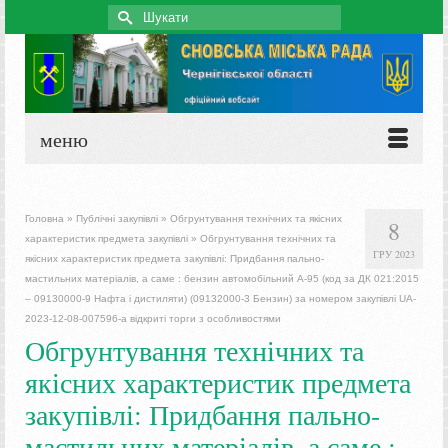
Search
for:
меню
Головна
»
Публічні закупівлі
»
Обгрунтування технічних та якісних
8
характеристик предмета закупівлі
»
Обгрунтування технічних та
ГРУ 2023
якісних характеристик предмета закупівлі: Придбання пально-
мастильних матеріалів, а саме : бензин автомобільний А-95 (код за ДК 021:2015
– 09130000-9 Нафта і дистиляти) (09132000-3 Бензин) за номером закупівлі UA-
2023-12-08-007596-a відкриті торги з особливостями
Обгрунтування технічних та
якісних характеристик предмета
закупівлі: Придбання пально-
мастильних матеріалів, а саме :