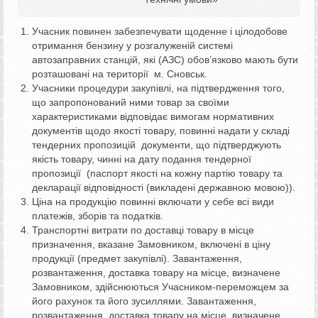
Учасник повинен забезпечувати щоденне і цілодобове
отримання бензину у розгалуженій системі
автозаправних станцій, які (АЗС) обов’язково мають бути
розташовані на території м. Сновськ.
Учасники процедури закупівлі, на підтвердження того,
що запропонований ними товар за своїми
характеристиками відповідає вимогам нормативних
документів щодо якості товару, повинні надати у складі
тендерних пропозицій документи, що підтверджують
якість товару, чинні на дату подання тендерної
пропозиції (паспорт якості на кожну партію товару та
декларації відповідності (викладені державною мовою)).
Ціна на продукцію повинні включати у себе всі види
платежів, зборів та податків.
Транспортні витрати по доставці товару в місце
призначення, вказане Замовником, включені в ціну
продукції (предмет закупівлі). Завантаження,
розвантаження, доставка товару на місце, визначене
Замовником, здійснюються Учасником-переможцем за
його рахунок та його зусиллями. Завантаження,
розвантаження, доставка товару на місце, визначене