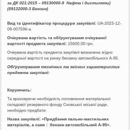
за ДК 021:2015 – 09130000-9 Нафта і дистиляти)
(09132000-3 Бензин)
Вид та ідентифікатор процедури закупівлі:
UA-2023-12-
08-007596-a
Очікувана вартість та обґрунтування очікуваної
вартості предмета закупівлі:
15600,00 грн.
Очікувана вартість предмета закупівлі визначена згідно
середньої вартості на ринку бензину автомобільного А-95.
Обґрунтування технічних та якісних характеристик
предмета закупівлі:
Керуючись:
Та враховуючи необхідність поповнення матеріальної
складової резервного фонду Сновської міської ради,
необхідно придбати:
Назва закупівлі: «
Придбання пально-мастильних
матеріалів, а саме : бензин автомобільний А-95
».