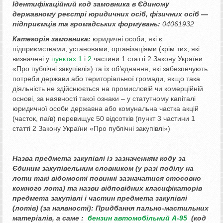
Ідентифікаційний код замовника в Єдиному
державному реєстрі юридичних осіб, фізичних осіб —
підприємців та громадських формувань:
04061932
Категорія замовника:
юридичні особи, які є
підприємствами, установами, організаціями (крім тих, які
визначені у
пунктах 1
і
2
частини 1 статті 2 Закону України
«Про публічні закупівлі») та їх об’єднання, які забезпечують
потреби держави або територіальної громади, якщо така
діяльність не здійснюється на промисловій чи комерційній
основі, за наявності такої ознаки – у статутному капіталі
юридичної особи державна або комунальна частка акцій
(часток, паїв) перевищує 50 відсотків (пункт 3 частини 1
статті 2 Закону України «Про публічні закупівлі»)
Назва предмета закупівлі із зазначенням коду за
Єдиним закупівельним словником (у разі поділу на
лоти такі відомості повинні зазначатися стосовно
кожного лота) та назви відповідних класифікаторів
предмета закупівлі і частин предмета закупівлі
(лотів) (за наявності):
Придбання пально-мастильних
матеріалів, а саме :
бензин автомобільний А-95
(код