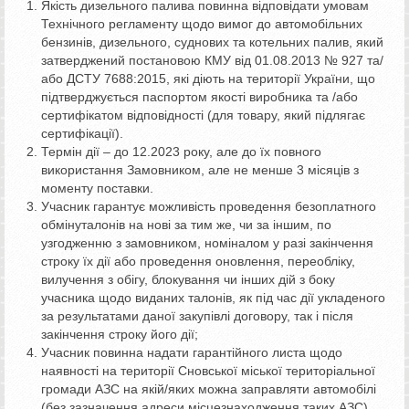
Якість дизельного палива повинна відповідати умовам
Технічного регламенту щодо вимог до автомобільних
бензинів, дизельного, суднових та котельних палив, який
затверджений постановою КМУ від 01.08.2013 № 927 та/
або ДСТУ 7688:2015, які діють на території України, що
підтверджується паспортом якості виробника та /або
сертифікатом відповідності (для товару, який підлягає
сертифікації).
Термін дії – до 12.2023 року, але до їх повного
використання Замовником, але не менше 3 місяців з
моменту поставки.
Учасник гарантує можливість проведення безоплатного
обмінуталонів на нові за тим же, чи за іншим, по
узгодженню з замовником, номіналом у разі закінчення
строку їх дії або проведення оновлення, переобліку,
вилучення з обігу, блокування чи інших дій з боку
учасника щодо виданих талонів, як під час дії укладеного
за результатами даної закупівлі договору, так і після
закінчення строку його дії;
Учасник повинна надати гарантійного листа щодо
наявності на території Сновської міської територіальної
громади АЗС на якій/яких можна заправляти автомобілі
(без зазначення адреси місцезнаходження таких АЗС).