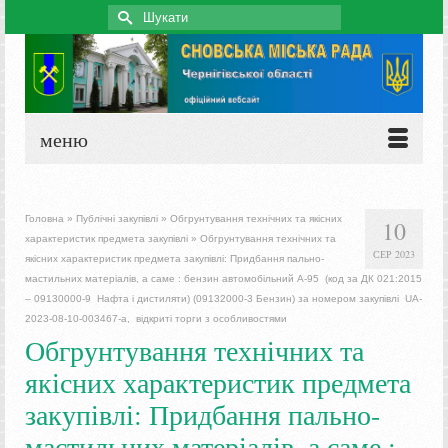
Search
for:
меню
Головна
»
Публічні закупівлі
»
Обгрунтування технічних та якісних
10
характеристик предмета закупівлі
»
Обгрунтування технічних та
СЕР 2023
якісних характеристик предмета закупівлі: Придбання пально-
мастильних матеріалів, а саме : бензин автомобільний А-95 (код за ДК 021:2015
– 09130000-9 Нафта і дистиляти) (09132000-3 Бензин) за номером закупівлі UA-
2023-08-10-003467-a, відкриті торги з особливостями
Обгрунтування технічних та
якісних характеристик предмета
закупівлі: Придбання пально-
мастильних матеріалів, а саме :