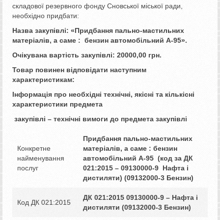
складової резервного фонду Сновської міської ради,
необхідно придбати:
Назва закупівлі: «
Придбання пально-мастильних
матеріалів, а саме : бензин автомобільний А-95
».
Очікувана вартість закупівлі:
2000
0
,00
грн.
Товар повинен відповідати наступним
характеристикам:
Інформація про необхідні технічні, якісні та кількісні
характеристики предмета
закупівлі – технічні вимоги до предмета закупівлі
Придбання пально-мастильних
Конкретне
матеріалів, а саме :
бензин
найменування
автомобільний А-95
(код за ДК
послуг
021:2015 – 09130000-9 Нафта і
дистиляти)
(09132000-3 Бензин)
ДК 021:2015 09130000-9 – Нафта і
Код ДК 021:2015
дистиляти
(09132000-3 Бензин)