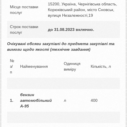
15200, Україна, Чернігівська область,
Місце поставки
Корюківський район, місто Сновськ,
послуг
вулиця Незалежності,19
Строк поставки
до
31
.
08
.202
3
включно.
послуг
Очікувані обсяги закупівлі до предмета закупівлі та
вимоги щодо якості (технічне завдання)
№
Одиниця
з/
Найменування
Кількість, л
виміру
п
бензин
1.
автомобільний
л
400
А-95