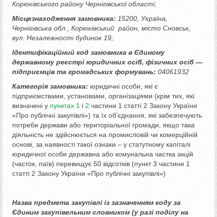
Корюківського району Чернігівської області;
Місцезнаходження замовника:
15200, Україна,
Чернігівська обл., Корюківський район, місто Сновськ,
вул. Незалежності будинок 19;.
Ідентифікаційний код замовника в Єдиному
державному реєстрі юридичних осіб, фізичних осіб —
підприємців та громадських формувань:
04061932
Категорія замовника:
юридичні особи, які є
підприємствами, установами, організаціями (крім тих, які
визначені у
пунктах 1
і
2
частини 1 статті 2 Закону України
«Про публічні закупівлі») та їх об’єднання, які забезпечують
потреби держави або територіальної громади, якщо така
діяльність не здійснюється на промисловій чи комерційній
основі, за наявності такої ознаки – у статутному капіталі
юридичної особи державна або комунальна частка акцій
(часток, паїв) перевищує 50 відсотків (пункт 3 частини 1
статті 2 Закону України «Про публічні закупівлі»)
Назва предмета закупівлі із зазначенням коду за
Єдиним закупівельним словником (у разі поділу на