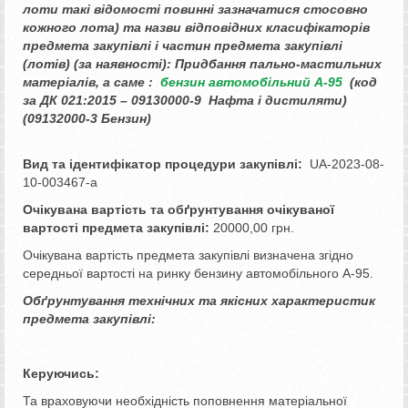
лоти такі відомості повинні зазначатися стосовно
кожного лота) та назви відповідних класифікаторів
предмета закупівлі і частин предмета закупівлі
(лотів) (за наявності):
Придбання пально-мастильних
матеріалів, а саме :
бензин автомобільний А-95
(код
за ДК 021:2015 – 09130000-9 Нафта і дистиляти)
(09132000-3 Бензин)
Вид та ідентифікатор процедури закупівлі:
UA-2023-08-
10-003467-a
Очікувана вартість та обґрунтування очікуваної
вартості предмета закупівлі:
20000,00 грн.
Очікувана вартість предмета закупівлі визначена згідно
середньої вартості на ринку бензину автомобільного А-95.
Обґрунтування технічних та якісних характеристик
предмета закупівлі:
Керуючись:
Та враховуючи необхідність поповнення матеріальної