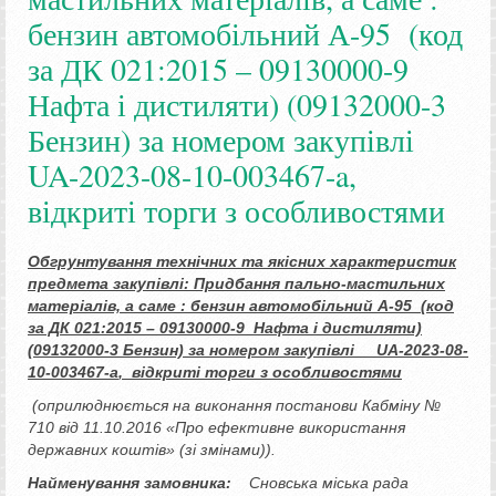
бензин автомобільний А-95 (код
за ДК 021:2015 – 09130000-9
Нафта і дистиляти) (09132000-3
Бензин) за номером закупівлі
UA-2023-08-10-003467-a,
відкриті торги з особливостями
Обгрунтування технічних та якісних характеристик
предмета закупівлі:
Придбання пально-мастильних
матеріалів, а саме :
бензин автомобільний А-95
(код
за ДК 021:2015 – 09130000-9 Нафта і дистиляти)
(09132000-3 Бензин)
за номером закупівлі
UA-2023-08-
10-003467-a
, відкриті торги з особливостями
(оприлюднюється на виконання постанови Кабміну №
710 від 11.10.2016 «Про ефективне використання
державних коштів» (зі змінами))
.
Найменування замовника:
Сновська міська рада