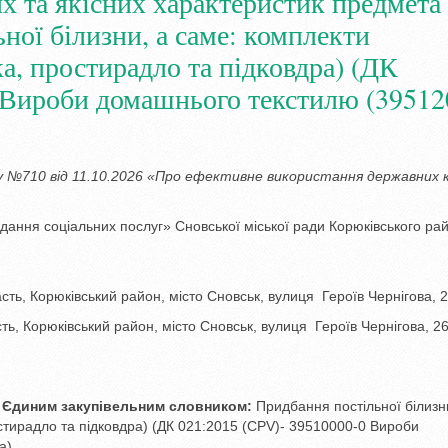
а якісних характеристик предмета
ної білизни, а саме: комплекти
ка, простирадло та підковдра) (ДК
 Вироби домашнього текстилю (39512
у №710 від 11.10.2026 «Про ефективне використання державних 
ання соціальних послуг» Сновської міської ради Корюківського ра
сть, Корюківський район, місто Сновськ, вулиця Героїв Чернігова, 
сть, Корюківський район, місто Сновськ, вулиця Героїв Чернігова, 2
за Єдиним закупівельним словником:
Придбання постільної білизн
остирадло та підковдра) (ДК 021:2015 (CPV)- 39510000-0 Вироби
а)