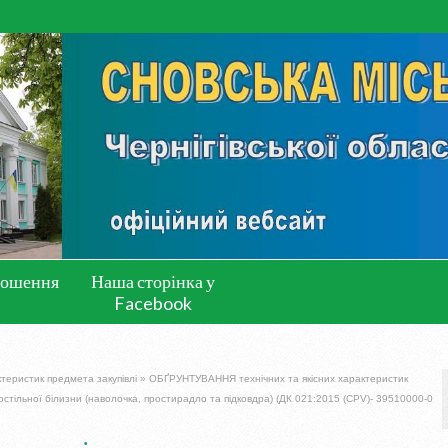
лошення
Наша сторінка у
Facebook
ктеристик предмета закупівлі
»
ОБҐРУНТУВАННЯ технічних та якісних характеристик
постільної білизни (наволочка, простирадло та підковдра) (ДК 021:2015 (CPV)- 39510000-0