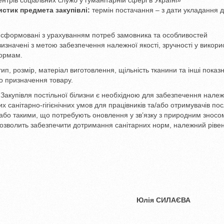
нтрів соціальних служб у гуманітарній сфері в Україні»
истик предмета закупівлі:
термін постачання – з дати укладання 
лі сформовані з урахуванням потреб замовника та особливостей
визначені з метою забезпечення належної якості, зручності у викори
нормам.
ип, розмір, матеріал виготовлення, щільність тканини та інші показн
о призначення товару.
:
Закупівля постільної білизни є необхідною для забезпечення нале
 санітарно-гігієнічних умов для працівників та/або отримувачів пос
 або такими, що потребують оновлення у зв’язку з природним зносо
дозволить забезпечити дотримання санітарних норм, належний рівень
Юлія СИЛАЄВА