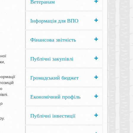
Ветеранам
Інформація для ВПО
Фінансова звітність
рної
Публічні закупівлі
ки,
Громадський бюджет
формації
позицій
го
івлі.
Економічний профіль
до
Публічні інвестиції
ру.