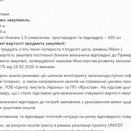
стями
них закупівель:
0-a
9-a
ої білизни 1,5 (наволочка, простирадло та підковдра) – 420 шт.
ої вартості предмета закупівлі:
 тридцять п’ять тисяч чотириста п’ятдесят шість гривень 00коп.)
вартість закупівлі постільної білизни визначена відповідно до Примі
мета закупівлі, затвердженої наказом Міністерства розвитку економі
75 від 18.02.2020 зі змінами.
дено аналіз ринкових цін шляхом моніторингу загальнодоступної ін
жі Інтернет, а також направлення запитів на отримання цінових про
ме: ТОВ «Центр текстиль Україна» та ПП «Ярослав». На підставі цьо
вару, що і стало підставою для визначення очікуваної вартості закуп
ни визначені відповідно до потреб замовника з урахуванням вимог що
 грантових коштів.
нтованою та відповідає поточній ситуації на ринку відповідного това
рн. за рахунок коштів гранту в рамках реалізації проєкту UNICEF