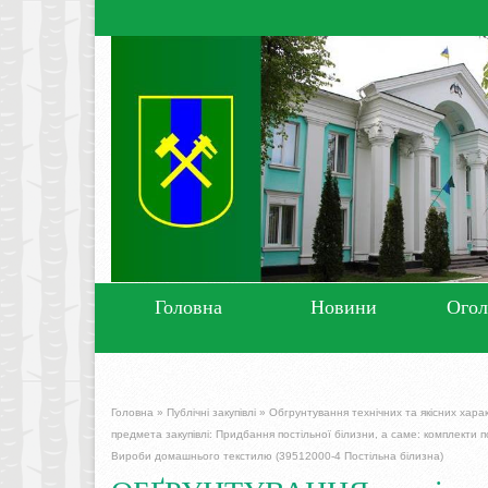
Головна
Новини
Ого
Головна
»
Публічні закупівлі
»
Обгрунтування технічних та якісних хара
предмета закупівлі: Придбання постільної білизни, а саме: комплекти 
Вироби домашнього текстилю (39512000-4 Постільна білизна)