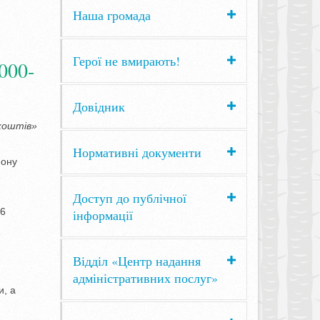
Наша громада
Герої не вмирають!
000-
Довідник
коштів»
Нормативні документи
йону
Доступ до публічної
26
інформації
6
Відділ «Центр надання
адміністративних послуг»
и, а