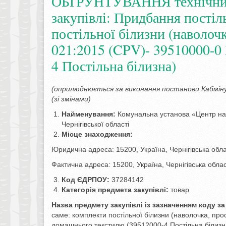
ОБҐРУНТУВАННЯ технічних т
закупівлі: Придбання постіль
постільної білизни (наволоч
021:2015 (CPV)- 39510000-0
4 Постільна білизна)
(оприлюднюється за виконання постанови Кабмін
(зі змінами)
Найменування:
Комунальна установа «Центр над
Чернігівської області
Місце знаходження:
Юридична адреса: 15200, Україна, Чернігівська обла
Фактична адреса: 15200, Україна, Чернігівська обла
Код ЄДРПОУ:
37284142
Категорія предмета закупівлі:
товар
Назва предмету закупівлі із зазначенням коду 
саме: комплекти постільної білизни (наволочка, пр
домашнього текстилю (39512000-4 Постільна білизн