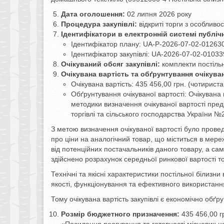
Дата оголошення:
02 липня 2026 року
Процедура закупівлі:
відкриті торги з особливо
Ідентифікатори в електронній системі публіч
Ідентифікатор плану: UA-P-2026-07-02-01263
Ідентифікатор закупівлі: UA-2026-07-02-01033
Очікуваний обсяг закупівлі:
комплекти постільн
Очікувана вартість та обґрунтування очікуван
Очікувана вартість: 435 456,00 грн. (чотириста
Обґрунтування очікуваної вартості: Очікувана 
методики визначення очікуваної вартості пред
торгівлі та сільського господарства України №2
З метою визначення очікуваної вартості було прове
про ціни на аналогічний товар, що міститься в мере
від потенційних постачальників даного товару, а са
здійснено розрахунок середньої ринкової вартості то
Технічні та якісні характеристики постільної білиз
якості, функціонування та ефективного використання
Тому очікувана вартість закупівлі є економічно обґру
Розмір бюджетного призначення:
435 456,00 г