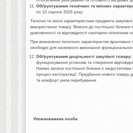
«Посилення реагування та готовності місцевих це
Обґрунтування технічних та якісних характер
по 10 серпня 2026 року.
Технічні та якісні характеристики предмета закупів
використання товару. Вимоги до постільної білизни 
довговічності та відповідності санітарно-гігієнічним 
При визначенні технічних характеристик враховано т
необхідні для належного виконання функціональног
Обґрунтування доцільності закупівлі товару
функціонування установи та створення відповідних
Наявні запаси постільної білизни є недостатніми
процесі експлуатації. Придбання нового товару 
та комфорт умов перебування.
Уповноважена особа