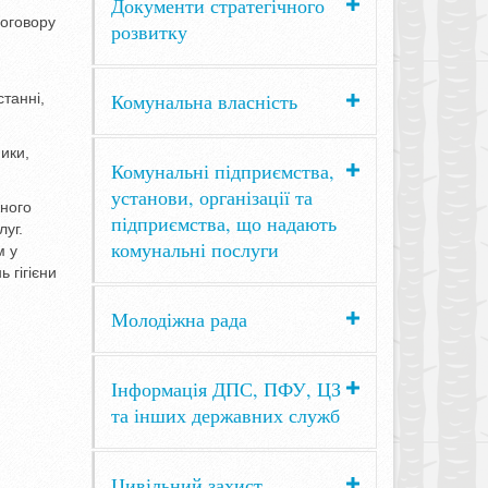
Документи стратегічного
договору
розвитку
Комунальна власність
станні,
ики,
Комунальні підприємства,
установи, організації та
жного
підприємства, що надають
луг.
комунальні послуги
м у
 гігієни
Молодіжна рада
Інформація ДПС, ПФУ, ЦЗ
та інших державних служб
Цивільний захист