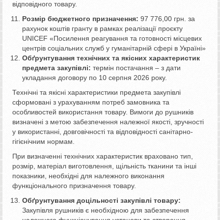
відповідного товару.
Розмір бюджетного призначення:
97 776,00 грн. за
рахунок коштів гранту в рамках реалізації проєкту
UNICEF «Посилення реагування та готовності місцевих
центрів соціальних служб у гуманітарній сфері в Україні»
Обґрунтування технічних та якісних характеристик
предмета закупівлі:
термін постачання – з дати
укладання договору по 10 серпня 2026 року.
Технічні та якісні характеристики предмета закупівлі
сформовані з урахуванням потреб замовника та
особливостей використання товару. Вимоги до рушників
визначені з метою забезпечення належної якості, зручності
у використанні, довговічності та відповідності санітарно-
гігієнічним нормам.
При визначенні технічних характеристик враховано тип,
розмір, матеріал виготовлення, щільність тканини та інші
показники, необхідні для належного виконання
функціонального призначення товару.
Обґрунтування доцільності закупівлі товару:
Закупівля рушників є необхідною для забезпечення
належного функціонування установи та створення