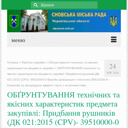
Search
for:
меню
Головна
»
Публічні закупівлі
»
Обгрунтування технічних та якісних
24
характеристик предмета закупівлі
»
ОБҐРУНТУВАННЯ технічних та
ЧЕР 2026
якісних характеристик предмета закупівлі: Придбання рушників (ДК
021:2015 (CPV)- 39510000-0 Вироби домашнього текстилю (39514100-9 –
Рушники) за процедурою відкриті торги з особливостями.
ОБҐРУНТУВАННЯ технічних та
якісних характеристик предмета
закупівлі: Придбання рушників
(ДК 021:2015 (CPV)- 39510000-0