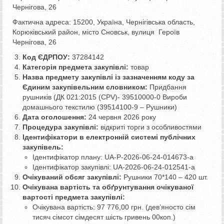
Чернігова, 26
Фактична адреса: 15200, Україна, Чернігівська область,
Корюківський район, місто Сновськ, вулиця Героїв
Чернігова, 26
Код ЄДРПОУ:
37284142
Категорія предмета закупівлі:
товар
Назва предмету закупівлі із зазначенням коду за
Єдиним закупівельним словником:
Придбання
рушників (ДК 021:2015 (CPV)- 39510000-0 Вироби
домашнього текстилю (39514100-9 – Рушники)
Дата оголошення:
24 червня 2026 року
Процедура закупівлі:
відкриті торги з особливостями
Ідентифікатори в електронній системі публічних
закупівель:
Ідентифікатор плану: UA-P-2026-06-24-014673-a
Ідентифікатор закупівлі: UA-2026-06-24-012541-a
Очікуваний обсяг закупівлі:
Рушники 70*140 – 420 шт.
Очікувана вартість та обґрунтування очікуваної
вартості предмета закупівлі:
Очікувана вартість: 97 776,00 грн. (дев’яносто сім
тисяч сімсот сімдесят шість гривень 00коп.)