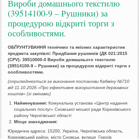
Вироби домашнього текстилю
(39514100-9 – Рушники) за
процедурою відкриті торги з
особливостями.
ОБ
Ґ
РУНТУВАННЯ технічних та якісних характеристик
предмета закупівлі:
Придбання рушників (ДК 021:2015
(
CPV
)-
39510000-0 Вироби домашнього текстилю
(39514100-9 – Рушники)
за процедурою відкриті торги з
особливостями.
(оприлюднюється за виконання постанови Кабміну №710
від 11.10.2026 «Про ефективне використання державних
коштів» (зі змінами)
Найменування:
Комунальна установа «Центр надання
соціальних послуг» Сновської міської ради Корюківського
району Чернігівської області
Місце знаходження:
Юридична адреса: 15200, Україна, Чернігівська область,
Корюківський район, місто Сновськ, вулиця Героїв