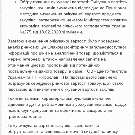
Обґрунтування очікуваної вартості: Очікувана вартість
закупівлі рушників визначена відповідно до Примірної
методики визначення очікуваної вартості предмета
закупівлі, затвердженої наказом Міністерства розвитку
економіки, торгівлі та сільського господарства України
№275 від 18.02.2020 зі змінами.
З метою визначення очікуваної вартості було проведено
аналіз ринкових цін шляхом моніторингу загальнодоступної
інформації про ціни на аналогічний товар, що міститься в
мережі Інтернет, а також направлення запитів на
отримання цінових пропозицій від потенційних
постачальників даного товару, а саме: ТОВ «Центр текстиль
Україна» та ПП «Ярослав». На підставі цього здійснено
розрахунок середньої ринкової вартості товару, що і стало
підставою для визначення очікуваної вартості закупівлі.
Технічні та якісні характеристики рушників визначені
відповідно до потреб замовника з урахуванням вимог щодо
якості, функціонування та ефективного використання
грантових коштів.
Тому очікувана вартість закупівлі є економічно
обґрунтованою та відповідає поточній ситуації на ринку