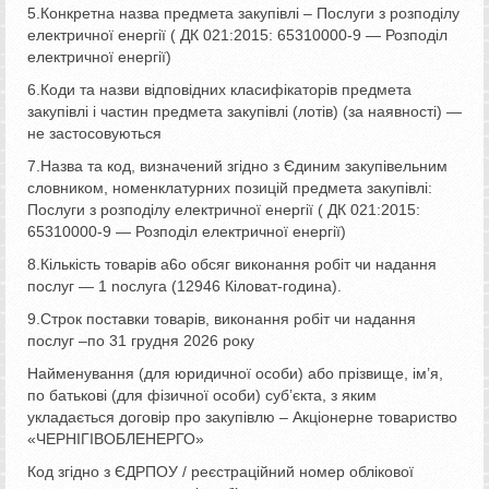
5.Конкретна назва предмета закупівлі – Послуги з розподілу
електричної енергії ( ДК 021:2015: 65310000-9 — Розподіл
електричної енергії)
6.Коди та назви відповідних класифікаторів предмета
закупівлі i частин предмета закупівлі (лотів) (за наявності) —
не застосовуються
7.Назва та код, визначений згідно з Єдиним закупівельним
словником, номенклатурних позицій предмета закупівлі:
Послуги з розподілу електричної енергії ( ДК 021:2015:
65310000-9 — Розподіл електричної енергії)
8.Кількість товарів а6о обсяг виконання робіт чи надання
послуг — 1 nocлyга (12946 Кіловат-година).
9.Строк поставки товарів, виконання робіт чи надання
послуг –по 31 грудня 2026 року
Найменування (для юридичної особи) або прізвище, ім’я,
по батькові (для фізичної особи) суб’єкта, з яким
укладається договір про закупівлю – Акціонерне товариство
«ЧЕРНІГІВОБЛЕНЕРГО»
Код згідно з ЄДРПОУ / реєстраційний номер облікової