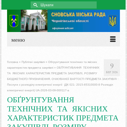
Search
for:
меню
Головна
»
Публічні закупівлі
»
Обгрунтування технічних та якісних
9
характеристик предмета закупівлі
»
ОБҐРУНТУВАННЯ ТЕХНІЧНИХ
БЕР 2026
ТА ЯКІСНИХ ХАРАКТЕРИСТИК ПРЕДМЕТА ЗАКУПІВЛІ, РОЗМІРУ
БЮДЖЕТНОГО ПРИЗНАЧЕННЯ, ОЧІКУВАНОЇ ВАРТОСТІ ПРЕДМЕТА ЗАКУПІВЛІ :
Послуги з розподілу електричної енергії (ДК 021: 2015:65310000-9 Розподіл
електричної енергії) UA-2026-03-09-000117-a
ОБҐРУНТУВАННЯ
ТЕХНІЧНИХ ТА ЯКІСНИХ
ХАРАКТЕРИСТИК ПРЕДМЕТА
ЗАКУПІВЛІ, РОЗМІРУ