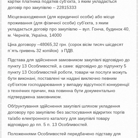
картки платника податків суб’єкта, з яким укладається
договір про закупівлю – 22815333
Місцезнаходження (для юридичної особи) або місце
проживання (для фізичної особи) суб’єкта, з яким
укладається договір про закупівлю – вул. Гонча, будинок 40,
м. Чернігів, Україна, 14000
Ціна договору –48065,32 грн. (сорок вісім тисяч шісдесят
п`ять гривень 32 копійок) з ПДВ.
Підстава для здійснення замовником закупівлі відповідно до
пункту 13 Особливостей, а саме: відповідно до підпункту 5
пункту 13 Особливостей роботи, товари чи послуги можуть
бути виконані, поставлені чи надані виключно певним
суб’єктом господарювання у випадку відсутності конкуренції
з технічних причин, яка повинна бути документально
підтверджена замовником.
Обґрунтування здійснення закупівлі шляхом укладення
договору про закупівлю без застосування відкритих торгів
та/або електронного каталогу для закупівлі товару
відповідно до пп. 5 п. 13 Особливостей.
Положеннями Особливостей передбачено підставу для