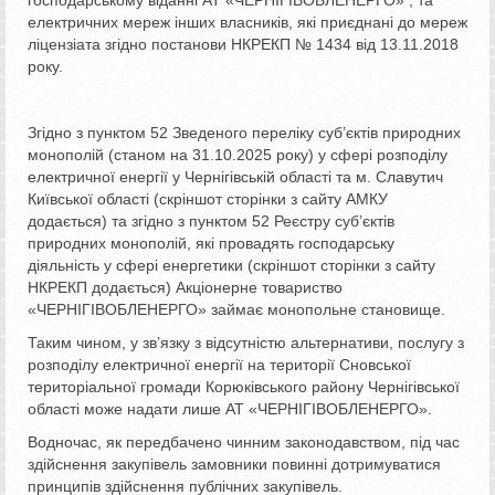
електричних мереж інших власників, які приєднані до мереж
ліцензіата згідно постанови НКРЕКП № 1434 від 13.11.2018
року.
Згідно з пунктом 52 Зведеного переліку суб’єктів природних
монополій (станом на 31.10.2025 року) у сфері розподілу
електричної енергії у Чернігівській області та м. Славутич
Київської області (скріншот сторінки з сайту АМКУ
додається) та згідно з пунктом 52 Реєстру суб’єктів
природних монополій, які провадять господарську
діяльність у сфері енергетики (скріншот сторінки з сайту
НКРЕКП додається) Акціонерне товариство
«ЧЕРНІГІВОБЛЕНЕРГО» займає монопольне становище.
Таким чином, у зв’язку з відсутністю альтернативи, послугу з
розподілу електричної енергії на території Сновської
територіальної громади Корюківського району Чернігівської
області може надати лише АТ «ЧЕРНІГІВОБЛЕНЕРГО».
Водночас, як передбачено чинним законодавством, під час
здійснення закупівель замовники повинні дотримуватися
принципів здійснення публічних закупівель.