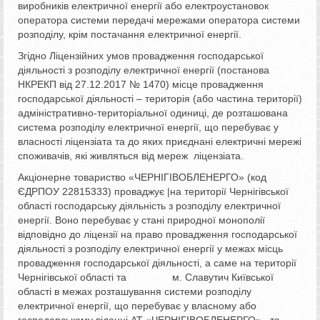
виробників електричної енергії або електроустановок
оператора системи передачі мережами оператора системи
розподілу, крім постачання електричної енергії.
Згідно Ліцензійних умов провадження господарської
діяльності з розподілу електричної енергії (постанова
НКРЕКП від 27.12.2017 № 1470) місце провадження
господарської діяльності – територія (або частина території)
адміністративно-територіальної одиниці, де розташована
система розподілу електричної енергії, що перебуває у
власності ліцензіата та до яких приєднані електричні мережі
споживачів, які живляться від мереж ліцензіата.
Акціонерне товариство «ЧЕРНІГІВОБЛЕНЕРГО» (код
ЄДРПОУ 22815333) проваджує |на території Чернігівської
області господарську діяльність з розподілу електричної
енергії. Воно перебуває у стані природної монополії
відповідно до ліцензії на право провадження господарської
діяльності з розподілу електричної енергії у межах місць
провадження господарської діяльності, а саме на території
Чернігівської області та м. Славутич Київської
області в межах розташування системи розподілу
електричної енергії, що перебуває у власному або
господарському віданні АТ «ЧЕРНІГІВОБЛЕНЕРГО» , та