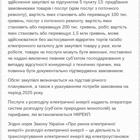
здійснення закупівлі за підпунктом 5 пункту 13: придбання
замовниками товарів і послуг (крім послуг з поточного
ремонту), вартість яких становить або перевищує 100 тис.
гривень, послуг з поточного ремонту, вартість яких
становить або перевищує 200 тис. гривень, робіт, вартість
яких становить або перевищує 1,5 млн гривень, може
здійснюватися без застосування відкритих торгів та/або
електронного каталогу для закупівлі товару у разі, коли
роботи, товари чи послуги можуть бути виконані, поставлені
чи надані виключно певним суб’єктом господарювання у
випадку відсутності конкуренції з технічних причин, яка
повинна бути документально підтверджена замовником.
Обсяг закупівлі визначається на підставі річного
планування, а також з урахуванням потреби замовника на
період 2025 року.
Послуги з розподілу електричної енергії надають оператори
систем розподілу (суб’єкти природних монополій) за
тарифами, які встановлюються НКРЕКП.
Згідно норм Закону України «Про ринок електричної
енергії» розподіл електричної енергії – це діяльність із
транспортування електричної енергії від електроустановок