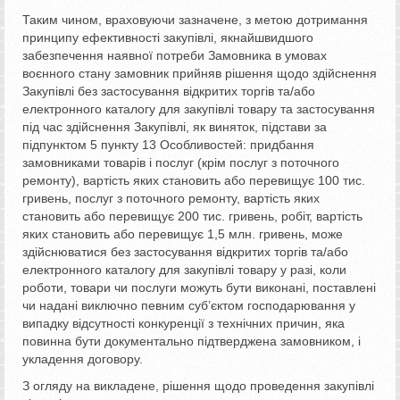
Таким чином, враховуючи зазначене, з метою дотримання
принципу ефективності закупівлі, якнайшвидшого
забезпечення наявної потреби Замовника в умовах
воєнного стану замовник прийняв рішення щодо здійснення
Закупівлі без застосування відкритих торгів та/або
електронного каталогу для закупівлі товару та застосування
під час здійснення Закупівлі, як виняток, підстави за
підпунктом 5 пункту 13 Особливостей: придбання
замовниками товарів і послуг (крім послуг з поточного
ремонту), вартість яких становить або перевищує 100 тис.
гривень, послуг з поточного ремонту, вартість яких
становить або перевищує 200 тис. гривень, робіт, вартість
яких становить або перевищує 1,5 млн. гривень, може
здійснюватися без застосування відкритих торгів та/або
електронного каталогу для закупівлі товару у разі, коли
роботи, товари чи послуги можуть бути виконані, поставлені
чи надані виключно певним суб’єктом господарювання у
випадку відсутності конкуренції з технічних причин, яка
повинна бути документально підтверджена замовником, і
укладення договору.
З огляду на викладене, рішення щодо проведення закупівлі