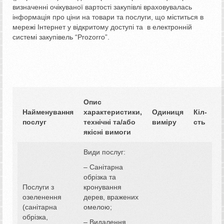
визначенні очікуваної вартості закупівлі враховувалась
інформація про ціни на товари та послуги, що міститься в
мережі Інтернет у відкритому доступі та в електронній
системі закупівель “Prozorro”.
Опис
Найменування
характеристики,
Одиниця
Кіл-
послуг
технічні та/або
виміру
сть
якісні вимоги
Види послуг:
– Санітарна
обрізка та
Послуги з
кронування
озеленення
дерев, вражених
(санітарна
омелою;
обрізка,
– Видалення