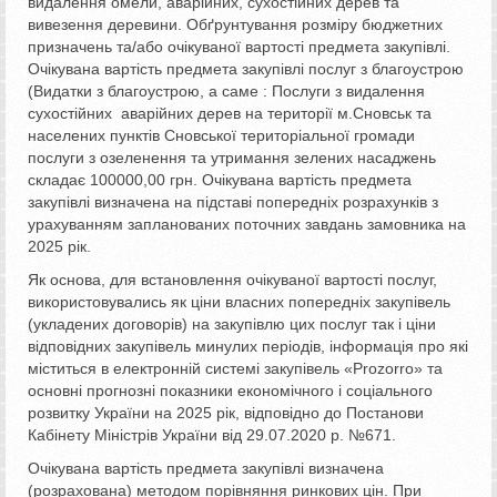
видалення омели, аварійних, сухостійних дерев та
вивезення деревини. Обґрунтування розміру бюджетних
призначень та/або очікуваної вартості предмета закупівлі.
Очікувана вартість предмета закупівлі послуг з благоустрою
(Видатки з благоустрою, а саме : Послуги з видалення
сухостійних аварійних дерев на території м.Сновськ та
населених пунктів Сновської територіальної громади
послуги з озеленення та утримання зелених насаджень
складає 100000,00 грн. Очікувана вартість предмета
закупівлі визначена на підставі попередніх розрахунків з
урахуванням запланованих поточних завдань замовника на
2025 рік.
Як основа, для встановлення очікуваної вартості послуг,
використовувались як ціни власних попередніх закупівель
(укладених договорів) на закупівлю цих послуг так і ціни
відповідних закупівель минулих періодів, інформація про які
міститься в електронній системі закупівель «Prozorro» та
основні прогнозні показники економічного і соціального
розвитку України на 2025 рік, відповідно до Постанови
Кабінету Міністрів України від 29.07.2020 р. №671.
Очікувана вартість предмета закупівлі визначена
(розрахована) методом порівняння ринкових цін. При