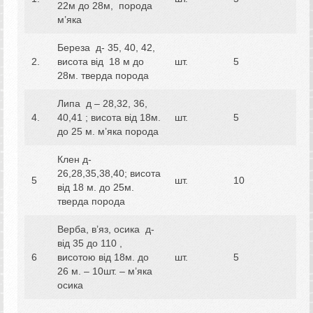
22м до 28м, порода
м’яка
Береза д- 35, 40, 42,
2.
висота від 18 м до
шт.
5
28м. тверда порода
Липа д – 28,32, 36,
4.
40,41 ; висота від 18м.
шт.
5
до 25 м. м’яка порода
Клен д-
26,28,35,38,40; висота
5
шт.
10
від 18 м. до 25м.
тверда порода
Верба, в’яз, осика д-
від 35 до 110 ,
6
висотою від 18м. до
шт.
5
26 м. – 10шт. – м’яка
осика