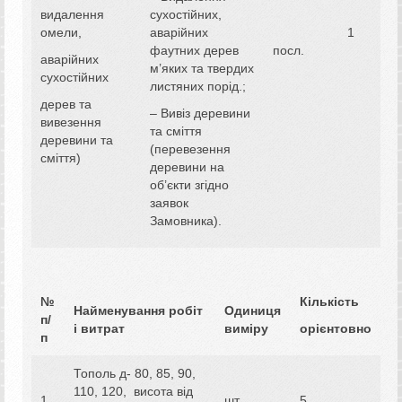
видалення
сухостійних,
омели,
аварійних
1
фаутних дерев
посл.
аварійних
м’яких та твердих
сухостійних
листяних порід.;
дерев та
– Вивіз деревини
вивезення
та сміття
деревини та
(перевезення
сміття)
деревини на
об’єкти згідно
заявок
Замовника).
№
Кількість
Найменування робіт
Одиниця
п/
і витрат
виміру
орієнтовно
п
Тополь д- 80, 85, 90,
110, 120, висота від
1.
шт.
5