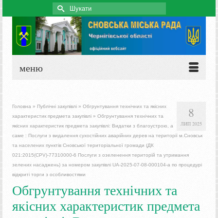
Search
for:
меню
Головна
»
Публічні закупівлі
»
Обгрунтування технічних та якісних
8
характеристик предмета закупівлі
»
Обгрунтування технічних та
ЛИП 2025
якісних характеристик предмета закупівлі: Видатки з благоустрою, а
саме : Послуги з видалення сухостійних аварійних дерев на території м.Сновськ
та населених пунктів Сновської територіальної громади (ДК
021:2015(CPV)-77310000-6 Послуги з озеленення територій та утримання
зелених насаджень) за номером закупівлі UA-2025-07-08-000104-a по процедурі
відкриті торги з особливостями
Обгрунтування технічних та
якісних характеристик предмета