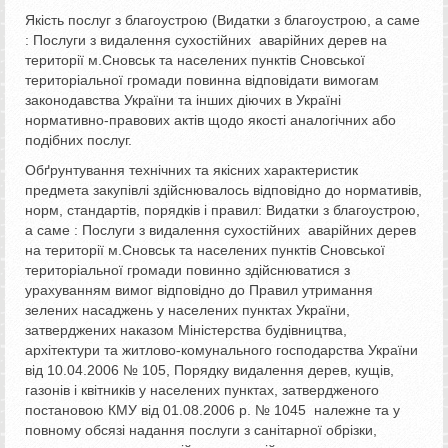
Якість послуг з благоустрою (Видатки з благоустрою, а саме
: Послуги з видалення сухостійних аварійних дерев на
території м.Сновськ та населених пунктів Сновської
територіальної громади повинна відповідати вимогам
законодавства України та інших діючих в Україні
нормативно-правових актів щодо якості аналогічних або
подібних послуг.
Обґрунтування технічних та якісних характеристик
предмета закупівлі здійснювалось відповідно до нормативів,
норм, стандартів, порядків і правил: Видатки з благоустрою,
а саме : Послуги з видалення сухостійних аварійних дерев
на території м.Сновськ та населених пунктів Сновської
територіальної громади повинно здійснюватися з
урахуванням вимог відповідно до Правил утримання
зелених насаджень у населених пунктах України,
затверджених наказом Міністерства будівництва,
архітектури та житлово-комунального господарства України
від 10.04.2006 № 105, Порядку видалення дерев, кущів,
газонів і квітників у населених пунктах, затвердженого
постановою КМУ від 01.08.2006 р. № 1045 належне та у
повному обсязі надання послуги з санітарної обрізки,