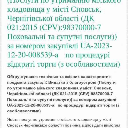
кладовища у місті Сновськ,
Чернігівської області (ДК
021:2015 (CPV):98370000-7
Поховальні та супутні послуги))
за номером закупівлі UA-2023-
12-20-008539-a по процедурі
відкриті торги (з особливостями)
Обгрунтування технічних та якісних характеристик
предмета закупівлі: Видатки з благоустрою (Послуги
по утриманню міського кладовища у місті Сновськ
,
Чернігівської області (ДК 021:2015 (CPV):98370000-7
Поховальні та супутні послуги)) за номером закупівлі
UA-2023-12-20-008539-a
по процедурі відкриті торги (з
особливостями
)
Якість послуг по утриманню міського кладовища у місті
Сновськ Чернігівської області і повинна відповідати вимогам