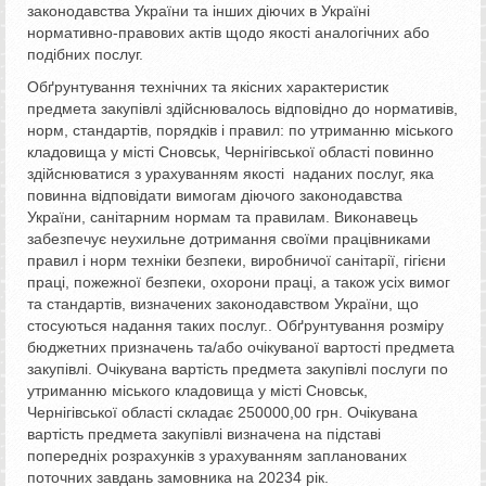
законодавства України та інших діючих в Україні
нормативно-правових актів щодо якості аналогічних або
подібних послуг.
Обґрунтування технічних та якісних характеристик
предмета закупівлі здійснювалось відповідно до нормативів,
норм, стандартів, порядків і правил: по утриманню міського
кладовища у місті Сновськ, Чернігівської області повинно
здійснюватися з урахуванням якості наданих послуг, яка
повинна відповідати вимогам діючого законодавства
України, санітарним нормам та правилам. Виконавець
забезпечує неухильне дотримання своїми працівниками
правил і норм техніки безпеки, виробничої санітарії, гігієни
праці, пожежної безпеки, охорони праці, а також усіх вимог
та стандартів, визначених законодавством України, що
стосуються надання таких послуг.. Обґрунтування розміру
бюджетних призначень та/або очікуваної вартості предмета
закупівлі. Очікувана вартість предмета закупівлі послуги по
утриманню міського кладовища у місті Сновськ,
Чернігівської області складає 250000,00 грн. Очікувана
вартість предмета закупівлі визначена на підставі
попередніх розрахунків з урахуванням запланованих
поточних завдань замовника на 20234 рік.