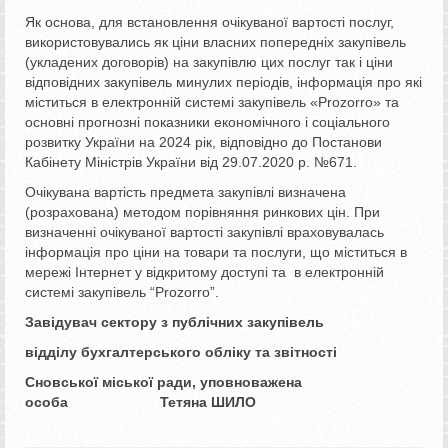
Як основа, для встановлення очікуваної вартості послуг,
використовувались як ціни власних попередніх закупівель
(укладених договорів) на закупівлю цих послуг так і ціни
відповідних закупівель минулих періодів, інформація про які
міститься в електронній системі закупівель «Prozorro» та
основні прогнозні показники економічного і соціального
розвитку України на 2024 рік, відповідно до Постанови
Кабінету Міністрів України від 29.07.2020 р. №671.
Очікувана вартість предмета закупівлі визначена
(розрахована) методом порівняння ринкових цін. При
визначенні очікуваної вартості закупівлі враховувалась
інформація про ціни на товари та послуги, що міститься в
мережі Інтернет у відкритому доступі та в електронній
системі закупівель “Prozorro”.
Завідувач сектору з публічних закупівель
відділу бухгалтерського обліку та звітності
Сновської міської ради, уповноважена
особа Тетяна ШИЛО