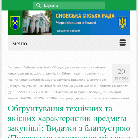
Search
for:
меню
Головна
»
Публічні закупівлі
»
Обгрунтування технічних та якісних
20
характеристик предмета закупівлі
»
Обгрунтування технічних та
ГРУ 2023
якісних характеристик предмета закупівлі: Видатки з благоустрою
(Послуги по утриманню міського кладовища у місті Сновськ, Чернігівської області
(ДК 021:2015 (CPV):98370000-7 Поховальні та супутні послуги)) за номером
закупівлі UA-2023-12-20-008539-a по процедурі відкриті торги (з особливостями)
Обгрунтування технічних та
якісних характеристик предмета
закупівлі: Видатки з благоустрою
(Послуги по утриманню міського