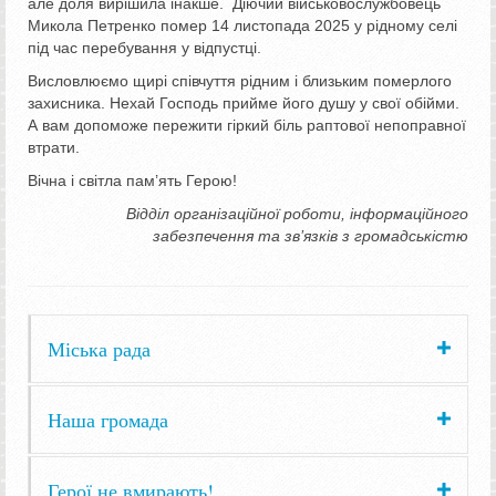
але доля вирішила інакше. Діючий військовослужбовець
Микола Петренко помер 14 листопада 2025 у рідному селі
під час перебування у відпустці.
Висловлюємо щирі співчуття рідним і близьким померлого
захисника. Нехай Господь прийме його душу у свої обійми.
А вам допоможе пережити гіркий біль раптової непоправної
втрати.
Вічна і світла пам’ять Герою!
Відділ організаційної роботи, інформаційного
забезпечення та зв’язків з громадськістю
Міська рада
Наша громада
Герої не вмирають!