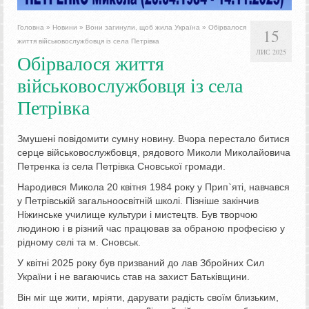
Головна
»
Новини
»
Вони загинули, щоб жила Україна
»
Обірвалося
15
життя військовослужбовця із села Петрівка
ЛИС 2025
Обірвалося життя
військовослужбовця із села
Петрівка
Змушені повідомити сумну новину. Вчора перестало битися
серце військовослужбовця, рядового Миколи Миколайовича
Петренка із села Петрівка Сновської громади.
Народився Микола 20 квітня 1984 року у Прип`яті, навчався
у Петрівській загальноосвітній школі. Пізніше закінчив
Ніжинське училище культури і мистецтв. Був творчою
людиною і в різний час працював за обраною професією у
рідному селі та м. Сновськ.
У квітні 2025 року був призваний до лав Збройних Сил
України і не вагаючись став на захист Батьківщини.
Він міг ще жити, мріяти, дарувати радість своїм близьким,