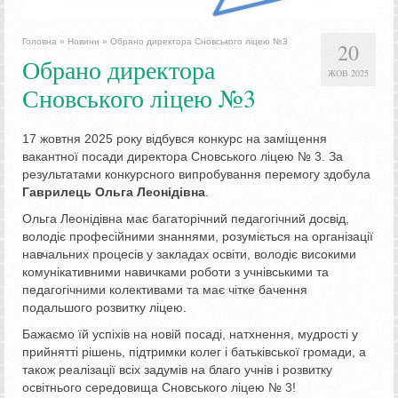
Головна
»
Новини
»
Обрано директора Сновського ліцею №3
20
Обрано директора
ЖОВ 2025
Сновського ліцею №3
17 жовтня 2025 року відбувся конкурс на заміщення
вакантної посади директора Сновського ліцею № 3. За
результатами конкурсного випробування перемогу здобула
Гаврилець Ольга Леонідівна
.
Ольга Леонідівна має багаторічний педагогічний досвід,
володіє професійними знаннями, розуміється на організації
навчальних процесів у закладах освіти, володіє високими
комунікативними навичками роботи з учнівськими та
педагогічними колективами та має чітке бачення
подальшого розвитку ліцею.
Бажаємо їй успіхів на новій посаді, натхнення, мудрості у
прийнятті рішень, підтримки колег і батьківської громади, а
також реалізації всіх задумів на благо учнів і розвитку
освітнього середовища Сновського ліцею № 3!