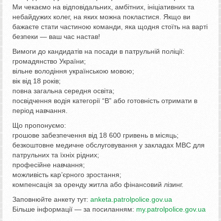
Ми чекаємо на відповідальних, амбітних, ініціативних та
небайдужих колег, на яких можна покластися. Якщо ви
бажаєте стати частиною команди, яка щодня стоїть на варті
безпеки — ваш час настав!
Вимоги до кандидатів на посади в патрульній поліції:
громадянство України;
вільне володіння українською мовою;
вік від 18 років;
повна загальна середня освіта;
посвідчення водія категорії “В” або готовність отримати в
період навчання.
Що пропонуємо:
грошове забезпечення від 18 600 гривень в місяць;
безкоштовне медичне обслуговування у закладах МВС для
патрульних та їхніх рідних;
професійне навчання;
можливість кар’єрного зростання;
компенсація за оренду житла або фінансовий лізинг.
Заповнюйте анкету тут:
anketa.patrolpolice.gov.
ua
Більше інформації — за посиланням:
my.patrolpolice.
gov.ua