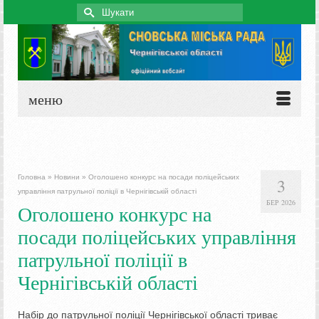
Search
for:
меню
Головна
»
Новини
»
Оголошено конкурс на посади поліцейських
3
управління патрульної поліції в Чернігівській області
БЕР 2026
Оголошено конкурс на
посади поліцейських управління
патрульної поліції в
Чернігівській області
Набір до патрульної поліції Чернігівської області триває