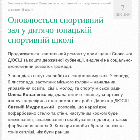
Головна
»
Новини
»
Оновлюється спортивний зал у дитячо-юнацькій
7
спортивній школі
ЛИС 2019
Оновлюється спортивний
зал у дитячо-юнацькій
спортивній школі
Продовжується капітальний ремонт у приміщенні Сновської
ДЮСШ за кошти державної субвенції, виділені на соціально-
економічний розвиток громади.
З понеділка ведуться роботи в спортивному залі. У середу,
6 листопада, заступник міського голови – начальник
управління освіти, сім`ї, молоді та спорту міської ради
Олена Коваленко
відвідала дитячо-юнацьку спортивну
школу і перевірила стан ремонтних робіт. Директор ДЮСШ
Євгеній Мудрицький
розповів, що наразі вже
пофарбовано стелю та стіни, наступним кроком буде
циклювання, шпаклювання і фарбування підлоги, а також
фарбування панелей. Кольори фарби обрали на кілька
тонів світліші, ніж були раніше.