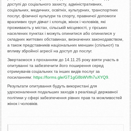
доступі до соціального захисту, адміністративних,
соціальних, медичних, освітніх, культурних, транспортних
послуг, фізичної культури та спорту, правничої допомоги
вразливих груп дівчат і хлопців, жінок і чоловіків, які
проживають у містах, сільській місцевості, у гірських
населених пунктах і можуть опинитися або опинилися у
складних життєвих обставинах, визначених законодавством,
а також представників національних меншин (спільнот) та
впливу збройної агресії на доступ до послуг.
Звертаємося з проханням до 14.11.25 року взяти участь в
опитуванні та забезпечити його поширення серед
отримувачів соціальних та інших видів послуг за
посиланням:
https://forms.gle/GT1gG8bWVfh7uXYQ9
.
Результати опитування будуть використані для
удосконалення подальших заходів з реалізації державної
політики у сфері забезпечення рівних прав та можливостей
жінок і чоловіків.