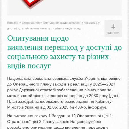
Головна
»
Оголошення
»
Опитування щодо виявлення перешкод у
4
доступі до соціального захисту та різних видів послуг
ЛИС 2025
Опитування щодо
виявлення перешкод у доступі до
соціального захисту та різних
видів послуг
Національна соціальна сервісна служба України, відповідно
до Операційного плану заходів з реалізації у 2025—2027
роках Державної стратегії забезпечення рівних прав та
можливостей жінок і чоловіків на період до 2030 року (далі –
План заходів), затвердженого розпорядження Кабінету
Міністрів України від 02.05. 2025 № 439-р, інформує.
На виконання заходу 1 Завдання 12 Оперативної цілі 1
Стратегічної цілі 3 Плану заходів Нацсоцслужбою
розроблено опитування щодо виявлення перешкод у