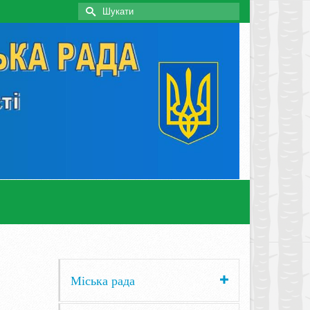
Search
for:
Міська рада