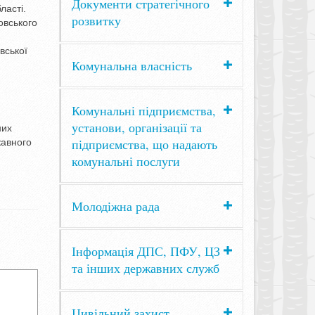
Документи стратегічного
ласті.
розвитку
овського
вської
Комунальна власність
Комунальні підприємства,
установи, організації та
них
підприємства, що надають
жавного
комунальні послуги
Молодіжна рада
Інформація ДПС, ПФУ, ЦЗ
та інших державних служб
Цивільний захист