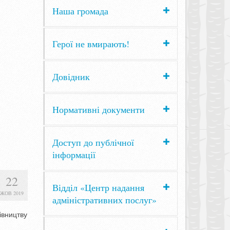
Наша громада
Герої не вмирають!
Довідник
Нормативні документи
Доступ до публічної
інформації
22
Відділ «Центр надання
ЖОВ 2019
адміністративних послуг»
івництву