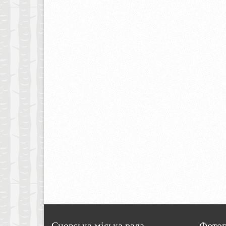
Сновська міська рада
Фотог