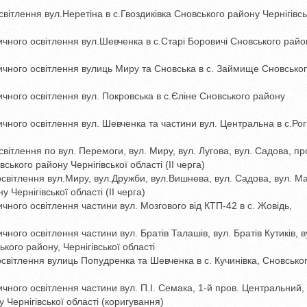
вітлення вул.Неретіна в с.Гвоздиківка Сновського району Чернігівсь
ичного освітлення вул.Шевченка в с.Старі Боровичі Сновського райо
ичного освітлення вулиць Миру та Сновська в с. Займище Сновсько
чного освітлення вул. Покровська в с.Єліне Сновського району
чного освітлення вул. Шевченка та частини вул. Центральна в с.Рог
вітлення по вул. Перемоги, вул. Миру, вул. Лугова, вул. Садова, пр
ького району Чернігівської області (ІІ черга)
освітлення вул.Миру, вул.Дружби, вул.Вишнева, вул. Садова, вул. М
 Чернігівської області (ІІ черга)
чного освітлення частини вул. Мозгового від КТП-42 в с. Жовідь,
ного освітлення частини вул. Братів Талашів, вул. Братів Кутиків, в
кого району, Чернігівської області
освітлення вулиць Попудренка та Шевченка в с. Кучинівка, Сновсько
чного освітлення частини вул. П.І. Семака, 1-й пров. Центральний, 
 Чернігівської області (коригування)