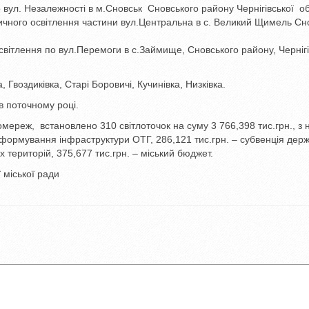
о вул. Незалежності в м.Сновськ Сновського району Чернігівської об
ичного освітлення частини вул.Центральна в с. Великий Щимель Сн
світлення по вул.Перемоги в с.Займище, Сновського району, Чернігі
 Гвоздиківка, Старі Боровичі, Кучинівка, Низківка.
в поточному році.
мереж, встановлено 310 світлоточок на суму 3 766,398 тис.грн., з 
 формування інфраструктури ОТГ, 286,121 тис.грн. – субвенція дер
територій, 375,677 тис.грн. – міський бюджет.
 міської ради