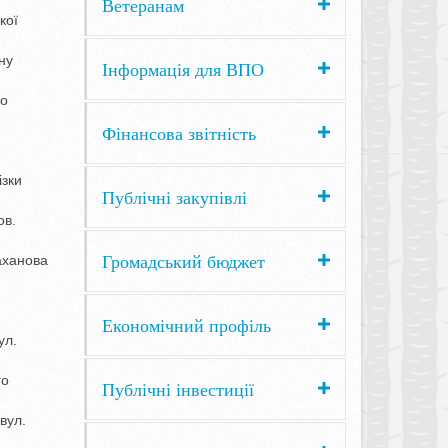
Ветеранам
кої
ну
Інформація для ВПО
го
Фінансова звітність
ізки
Публічні закупівлі
ов.
Громадський бюджет
аханова
Економічний профіль
ул.
го
Публічні інвестиції
вул.