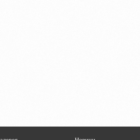
алерея
Новини