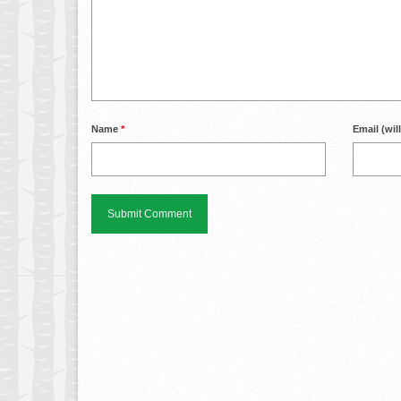
Name
*
Email (wil