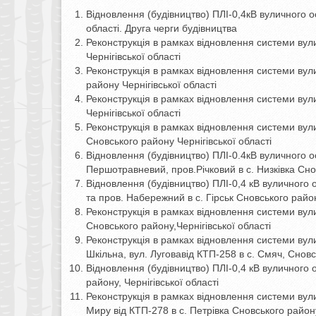
Відновлення (будівництво) ПЛІ-0,4кВ вуличного ос
області. Друга черги будівництва
Реконструкція в рамках відновлення системи вул
Чернігівської області
Реконструкція в рамках відновлення системи вул
району Чернігівської області
Реконструкція в рамках відновлення системи вули
Чернігівської області
Реконструкція в рамках відновлення системи вули
Сновського району Чернігівської області
Відновлення (будівництво) ПЛІ-0.4кВ вуличного ос
Першотравневий, пров.Річковий в с. Низківка Сновс
Відновлення (будівництво) ПЛІ-0,4 кВ вуличного 
та пров. Набережний в с. Гірськ Сновського району
Реконструкція в рамках відновлення системи вули
Сновського району,Чернігівської області
Реконструкція в рамках відновлення системи вулич
Шкільна, вул. Луговавід КТП-258 в с. Смяч, Сновсь
Відновлення (будівництво) ПЛІ-0,4 кВ вуличного 
району, Чернігівської області
Реконструкція в рамках відновлення системи вули
Миру від КТП-278 в с. Петрівка Сновського району