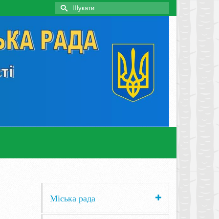
Search
for:
Міська рада