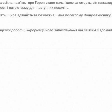
а світла пам’ять про Героя стане сильнішою за смерть, він назавж
сті і патріотизму для наступних поколінь.
ть, щира вдячність та безмежна шана полеглому Воїну-захиснику!
заційної роботи, інформаційного забезпечення та зв’язків з грома