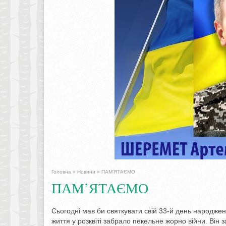
Головна
»
Новини
»
ПАМ’ЯТАЄМО
ПАМ’ЯТАЄМО
Сьогодні мав би святкувати свій 33-й день народже
життя у розквіті забрало пекельне жорно війни. Він 