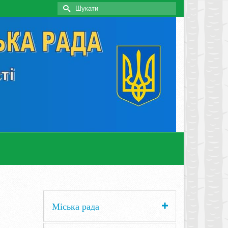
Search
for:
Міська рада