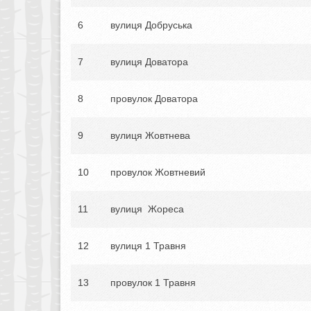
6
вулиця Добруська
7
вулиця Доватора
8
провулок Доватора
9
вулиця Жовтнева
10
провулок Жовтневий
11
вулиця Жореса
12
вулиця 1 Травня
13
провулок 1 Травня