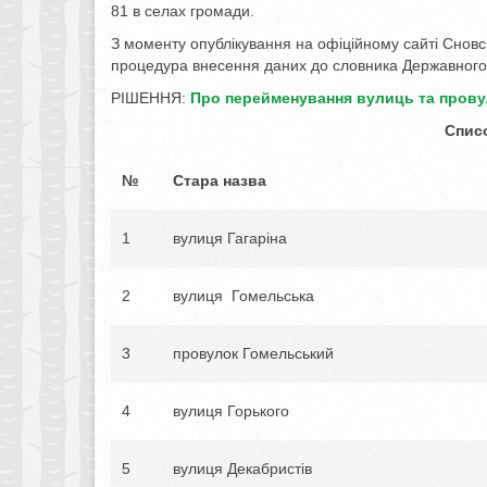
81 в селах громади.
З моменту опублікування на офіційному сайті Сновсь
процедура внесення даних до словника Державного
РІШЕННЯ:
Про перейменування вулиць та провул
Списо
№
Стара назва
1
вулиця Гагаріна
2
вулиця Гомельська
3
провулок Гомельський
4
вулиця Горького
5
вулиця Декабристів