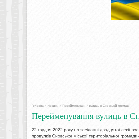
Головна
»
Новини
»
Перейменування вулиць в Сновській громаді
Перейменування вулиць в Сн
22 грудня 2022 року на засіданні двадцятої сесії 
провулків Сновської міської територіальної громади»