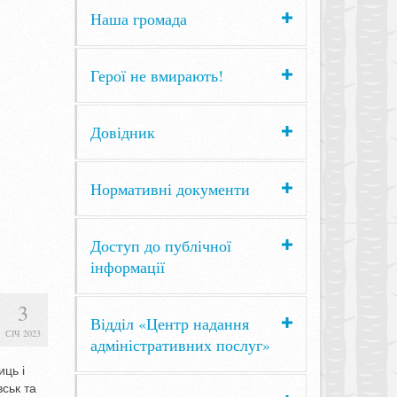
Наша громада
Герої не вмирають!
Довідник
Нормативні документи
Доступ до публічної
інформації
3
Відділ «Центр надання
СІЧ 2023
адміністративних послуг»
иць і
вськ та