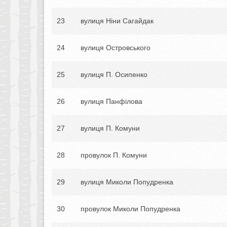
23
вулиця Ніни Сагайдак
24
вулиця Островського
25
вулиця П. Осипенко
26
вулиця Панфілова
27
вулиця П. Комуни
28
провулок П. Комуни
29
вулиця Миколи Попудренка
30
провулок Миколи Попудренка