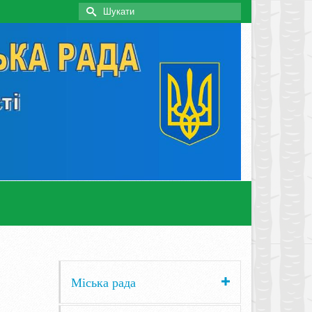
Search
for:
Міська рада