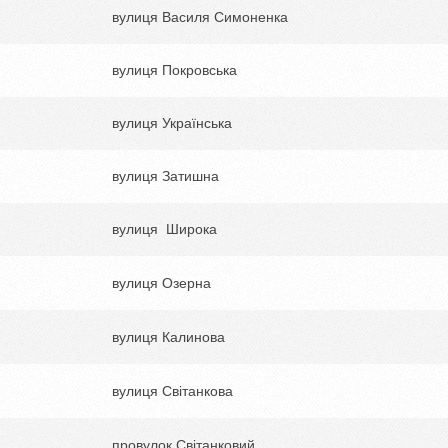
вулиця Василя Симоненка
вулиця Покровська
вулиця Українська
вулиця Затишна
вулиця Широка
вулиця Озерна
вулиця Калинова
вулиця Світанкова
провулок Світанковий