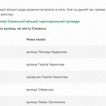
кої міської ради рішення вступило в силу. Але на даний час триває
 реєстру.
ків Сновської міської територіальної громади
к вулиць по місту Сновськ
Нова назва
вулиця Леоніда Каденюка
вулиця Героїв Чернігова
провулок Героїв Чернігова
вулиця Сіверська
вулиця Левка Лук’яненка