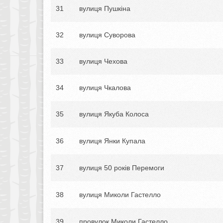
31
вулиця Пушкіна
32
вулиця Суворова
33
вулиця Чехова
34
вулиця Чкалова
35
вулиця Якуба Колоса
36
вулиця Янки Купала
37
вулиця 50 років Перемоги
38
вулиця Миколи Гастелло
39
провулок Миколи Гастелло