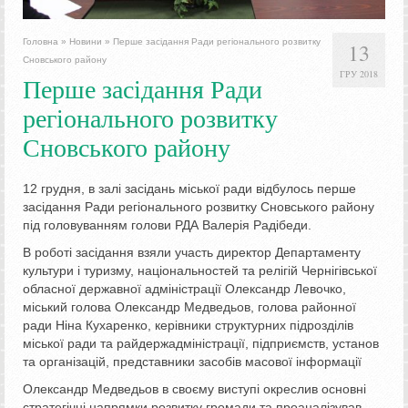
Головна
»
Новини
»
Перше засідання Ради регіонального розвитку
13
Сновського району
ГРУ 2018
Перше засідання Ради
регіонального розвитку
Сновського району
12 грудня, в залі засідань міської ради відбулось перше
засідання Ради регіонального розвитку Сновського району
під головуванням голови РДА Валерія Радібеди.
В роботі засідання взяли участь директор Департаменту
культури і туризму, національностей та релігій Чернігівської
обласної державної адміністрації Олександр Левочко,
міський голова Олександр Медведьов, голова районної
ради Ніна Кухаренко, керівники структурних підрозділів
міської ради та райдержадміністрації, підприємств, установ
та організацій, представники засобів масової інформації
Олександр Медведьов в своєму виступі окреслив основні
стратегічні напрямки розвитку громади та проаналізував