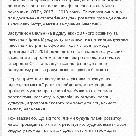
динаміку зростання основних фінансово-економічних
показників ОТГ у 2017 – 2018 роках. Також зазначив, що
для досягнення стратегічних цілей розвитку громади одним
з ключових інструментів є залучення інвестицій.
Заступник начальника відділу економічного розвитку та
інвестицій Ірина Мундурс зупинилася на питанні залучення
інвестицій до різних сфер життєдіяльності громади
протягом 2017-2018 років, детально ознайомила учасників
засідання з переліком проектів, які реалізовані з початку
створення ОТГ та плануються до фінансування в
наступному році за рахунок коштів різних бюджетів.
Перед присутніми виступили керівники структурних
підрозділів міської ради та райдержадміністрації, які
проінформували про основні здобутки та окреслили
перспективи розвитку у відповідних галузях: освіти,
культури, агропромислового комплексу та соціального
захисту населення.
Тож вважаємо, що від того, якими будуть плани розвитку
нашої громади та як ми їх реалізуємо, буде залежати обсяг
бюджету громади і, як наслідок, якість життя громадян.