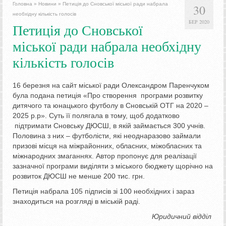
Головна
»
Новини
»
Петиція до Сновської міської ради набрала
30
необхідну кількість голосів
БЕР 2020
Петиція до Сновської
міської ради набрала необхідну
кількість голосів
16 березня на сайт міської ради Олександром Паренчуком
була подана петиція «Про створення програми розвитку
дитячого та юнацького футболу в Сновській ОТГ на 2020 –
2025 р.р». Суть її полягала в тому, щоб додатково
підтримати Сновську ДЮСШ, в якій займається 300 учнів.
Половина з них – футболісти, які неоднаразово займали
призові місця на міжрайонних, обласних, міжобласних та
міжнародних змаганнях. Автор пропонує для реалізації
зазначної програми виділяти з міського бюджету щорічно на
розвиток ДЮСШ не менше 200 тис. грн.
Петиція набрала 105 підписів зі 100 необхідних і зараз
знаходиться на розгляді в міській раді.
Юридичний відділ