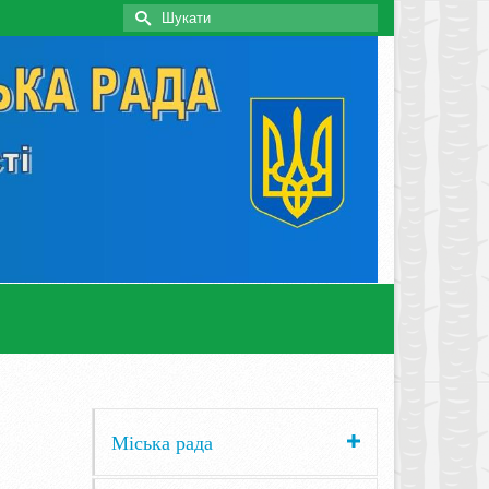
Search
for:
Міська рада