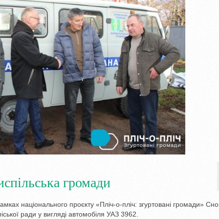
испільська громади
амках національного проєкту «Пліч-о-пліч: згуртовані громади» Сно
іської ради у вигляді автомобіля УАЗ 3962.