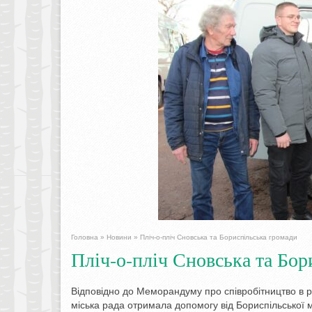
Головна
»
Новини
»
Пліч-о-пліч Сновська та Бориспільська громади
Пліч-о-пліч Сновська та Бор
Відповідно до Меморандуму про співробітництво в р
міська рада отримала допомогу від Бориспільської м