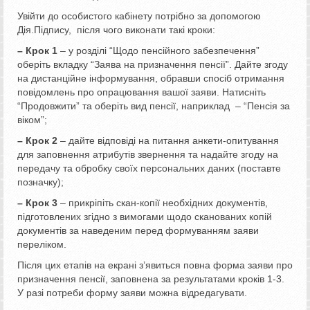
Увійти до особистого кабінету потрібно за допомогою
Дія.Підпису, після чого виконати такі кроки:
– Крок 1
– у розділі “Щодо пенсійного забезпечення”
оберіть вкладку “Заява на призначення пенсії”. Дайте згоду
на дистанційне інформування, обравши спосіб отримання
повідомлень про опрацювання вашої заяви. Натисніть
“Продовжити” та оберіть вид пенсії, наприклад – “Пенсія за
віком”;
– Крок 2
– дайте відповіді на питання анкети-опитування
для заповнення атрибутів звернення та надайте згоду на
передачу та обробку своїх персональних даних (поставте
позначку);
– Крок 3
– прикріпіть скан-копії необхідних документів,
підготовлених згідно з вимогами щодо сканованих копій
документів за наведеним перед формуванням заяви
переліком.
Після цих етапів на екрані з’явиться повна форма заяви про
призначення пенсії, заповнена за результатами кроків 1-3.
У разі потреби форму заяви можна відредагувати.