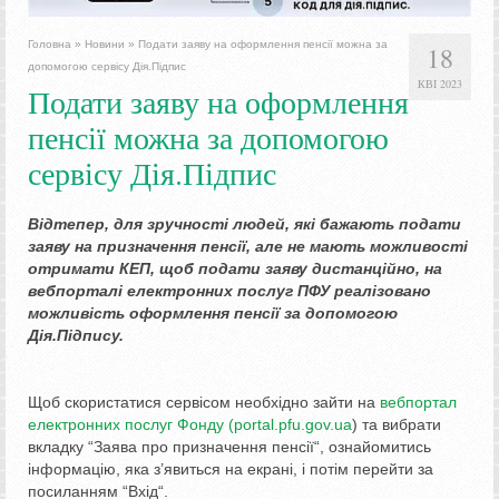
Головна
»
Новини
»
Подати заяву на оформлення пенсії можна за
18
допомогою сервісу Дія.Підпис
КВІ 2023
Подати заяву на оформлення
пенсії можна за допомогою
сервісу Дія.Підпис
Відтепер, для зручності людей, які бажають подати
заяву на призначення пенсії, але не мають можливості
отримати КЕП, щоб подати заяву дистанційно, на
вебпорталі електронних послуг ПФУ реалізовано
можливість оформлення пенсії за допомогою
Дія.Підпису.
Щоб скористатися сервісом необхідно зайти на
вебпортал
електронних послуг Фонду (portal.pfu.gov.ua
) та вибрати
вкладку “Заява про призначення пенсії“, ознайомитись
інформацію, яка з’явиться на екрані, і потім перейти за
посиланням “Вхід“.