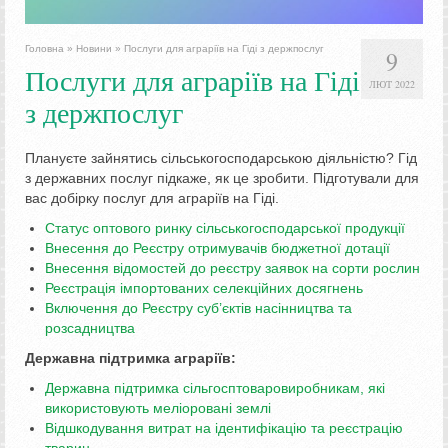
Головна
»
Новини
»
Послуги для аграріїв на Гіді з держпослуг
9
Послуги для аграріїв на Гіді
ЛЮТ 2022
з держпослуг
Плануєте зайнятись сільськогосподарською діяльністю? Гід
з державних послуг підкаже, як це зробити. Підготували для
вас добірку послуг для аграріїв на Гіді.
Статус оптового ринку сільськогосподарської продукції
Внесення до Реєстру отримувачів бюджетної дотації
Внесення відомостей до реєстру заявок на сорти рослин
Реєстрація імпортованих селекційних досягнень
Включення до Реєстру суб’єктів насінництва та
розсадництва
Державна підтримка аграріїв:
Державна підтримка сільгосптоваровиробникам, які
використовують меліоровані землі
Відшкодування витрат на ідентифікацію та реєстрацію
тварин