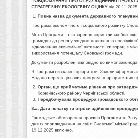
ПОВІДОМЛЕННЯ ПРО ОПРИЛЮДНЕННЯ ПРОЄКТУ
СТРАТЕГІЧНУ ЕКОЛОГІЧНУ ОЦІНКУ
від 20.11.2025
Повна назва документа державного плануванн
Програма економічного і соціального розвитку Сновс
Мета Програми – є створення сприятливих безпеков
громадян до регіону завдяки подоланню наслідків збр
відновленню економічної активності, співпраці з мі
використання потенціалу Сновської громади.
Документи розроблені відповідно до вимог законода
В Програмі визначені пріоритети. Заходи сформован
Надано перелік цільових програм та пріоритетних пр
Орган, що прийматиме рішення про затвердж
Корюківського району Чернігівської області.
Передбачувана процедура громадського обг
3.а. Дата початку та строки здійснення процеду
Громадське обговорення проєктів Програми та Звіту п
дня їх оприлюднення на сайті Сновської міської ради
19.12.2025 включно.