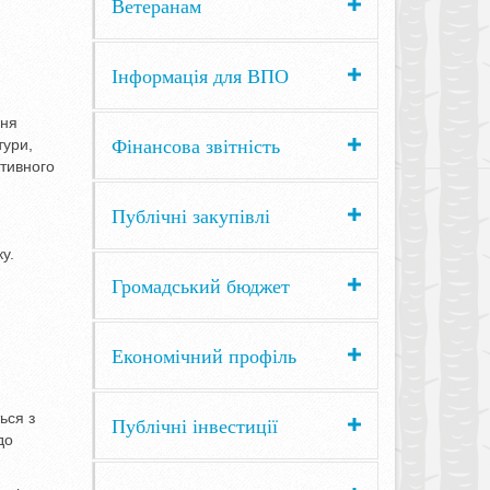
Ветеранам
Інформація для ВПО
ння
Фінансова звітність
тури,
ктивного
Публічні закупівлі
у.
Громадський бюджет
Економічний профіль
ься з
Публічні інвестиції
до