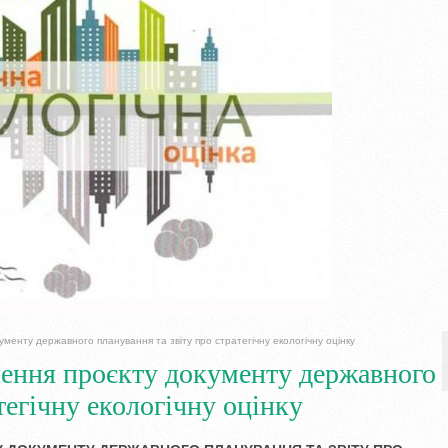
енту державного планування та звіту про стратегічну екологічну оцінку
ення проєкту документу державного
тегічну екологічну оцінку