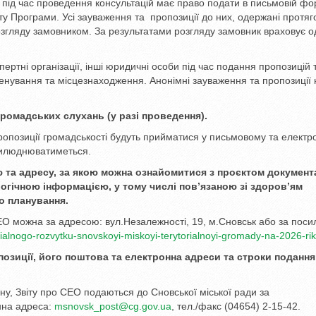
 під час проведення консультацій має право подати в письмовій фо
ту Програми. Усі зауваження та пропозиції до них, одержані протя
озгляду замовником. За результатами розгляду замовник враховує о
пертні організації, інші юридичні особи під час подання пропозицій 
енування та місцезнаходження. Анонімні зауваження та пропозиції 
громадських слухань (у разі проведення).
ропозиції громадськості будуть прийматися у письмовому та елект
прилюднюватиметься.
ію та адресу, за якою можна ознайомитися з проєктом документ
огічною інформацією, у тому числі пов’язаною зі здоров’ям
о планування.
О можна за адресою: вул.Незалежності, 19, м.Сновськ або за поси
alnogo-rozvytku-snovskoyi-miskoyi-terytorialnoyi-gromady-na-2026-rik
опозиції, його поштова та електронна адреси та строки подання
ану, Звіту про СЕО подаються до Сновської міської ради за
нна адреса:
msnovsk_post@cg.gov.ua
, тел./факс (04654) 2-15-42.