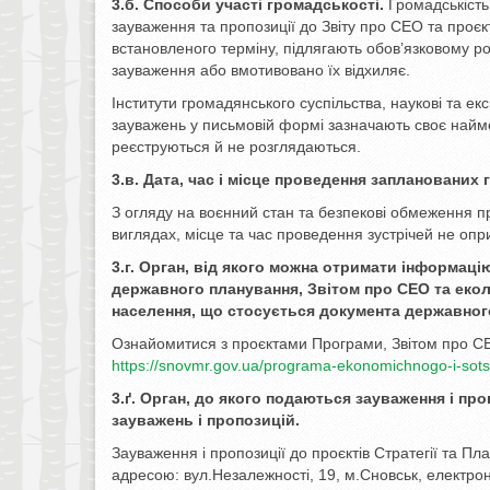
3.б. Способи участі громадськості.
Громадськість
зауваження та пропозиції до Звіту про СЕО та проєк
встановленого терміну, підлягають обов’язковому р
зауваження або вмотивовано їх відхиляє.
Інститути громадянського суспільства, наукові та екс
зауважень у письмовій формі зазначають своє найм
реєструються й не розглядаються.
3.в. Дата, час і місце проведення запланованих 
З огляду на воєнний стан та безпекові обмеження п
виглядах, місце та час проведення зустрічей не о
3.г. Орган, від якого можна отримати інформац
державного планування, Звітом про CЕО та екол
населення, що стосується документа державног
Ознайомитися з проєктами Програми, Звітом про СЕ
https://snovmr.gov.ua/programa-ekonomichnogo-i-sotsi
3.ґ. Орган, до якого подаються зауваження і пр
зауважень і пропозицій.
Зауваження і пропозиції до проєктів Стратегії та Пл
адресою: вул.Незалежності, 19, м.Сновськ, електро