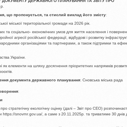
 ДОКУМЕНТУ ДЕРЖАВНОГО ПЛАНУВАННЯ ТА ЗВІТУ ПРО
 р.
я, що пропонується, та стислий виклад його змісту
:
ької міської територіальної громади на 2026 рік.
их та соціально- економічних умов для життя населення і поверне
ойної агресії російської федерації, відбудові і розвитку інфраструк
жнародними організаціями та партнерами, а також підтримки та ефе
вства України.
і як елементи на шляху досягнення пріоритетних напрямків розвитк
оєктів.
ення документа державного планування
: Сновська міська рада
оворення
:
ри
ро стратегічну екологічну оцінку (далі – Звіт про СЕО) розпочинаєт
 https://snovmr.gov.ua/, а саме з 20.11.2025р. та триватиме 30 днів 