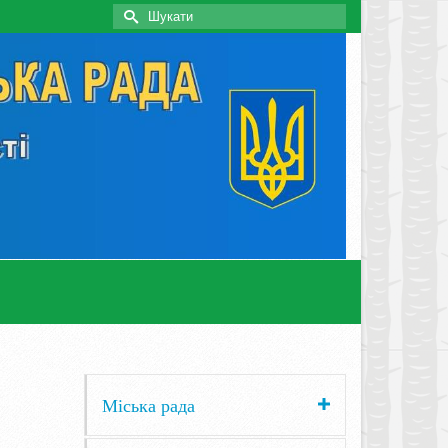
Search
for:
Міська рада