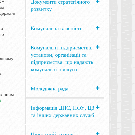
Документи стратегічного
рмі
гом
розвитку
держані
Комунальна власність
та
не
Комунальні підприємства,
установи, організації та
ронному
підприємства, що надають
комунальні послуги
а
Молодіжна рада
ланням:
/
.
Інформація ДПС, ПФУ, ЦЗ
та інших державних служб
Цивільний захист